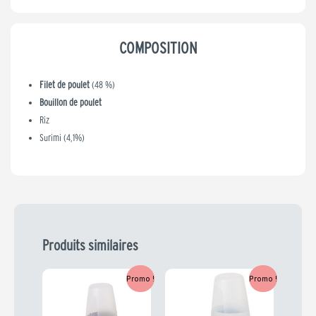
COMPOSITION
Filet de poulet
(48 %)
Bouillon de poulet
Riz
Surimi (4,1%)
Produits similaires
Le
Le
Le
Le
Promo !
Promo !
prix
prix
prix
prix
initial
actuel
initial
actuel
était :
est :
était :
est :