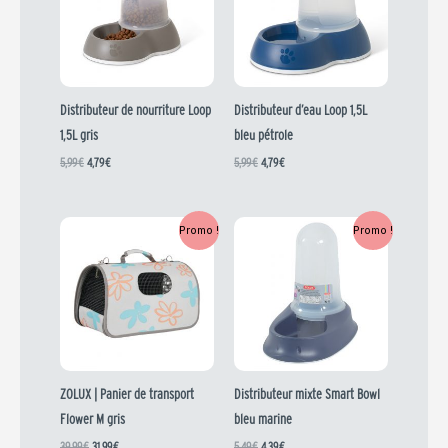
5,99 €.
4,79 €.
5,99 €.
4,79 €.
Distributeur de nourriture Loop
Distributeur d’eau Loop 1,5L
1,5L gris
bleu pétrole
5,99
€
4,79
€
5,99
€
4,79
€
Le
Le
Le
Le
Promo !
Promo !
prix
prix
prix
prix
initial
actuel
initial
actuel
était :
est :
était :
est :
39,99 €.
31,99 €.
5,49 €.
4,39 €.
ZOLUX | Panier de transport
Distributeur mixte Smart Bowl
Flower M gris
bleu marine
39,99
€
31,99
€
5,49
€
4,39
€