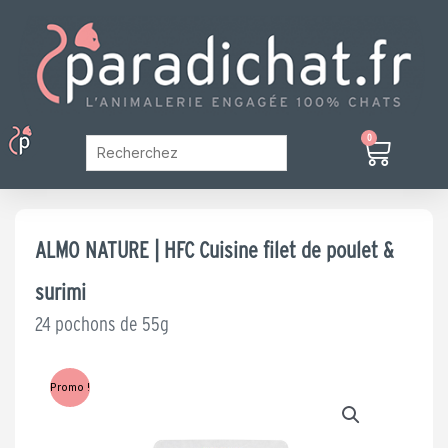
Aller
au
contenu
Menu
0
Panier
Mon Compte
ALMO NATURE | HFC Cuisine filet de poulet &
surimi
24 pochons de 55g
Promo !