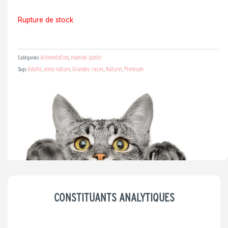
prix
prix
Rupture de stock
initial
actuel
Alimentation
Humide (paté)
Catégories
,
Adulte
almo nature
Grandes races
Naturel
Premium
Tags
,
,
,
,
était :
est :
26,99 €.
21,59 €.
CONSTITUANTS ANALYTIQUES