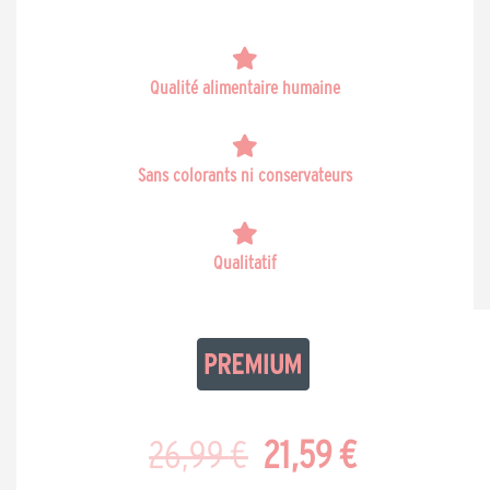
Qualité alimentaire humaine
Sans colorants ni conservateurs
Qualitatif
Le
Le
26,99
€
21,59
€