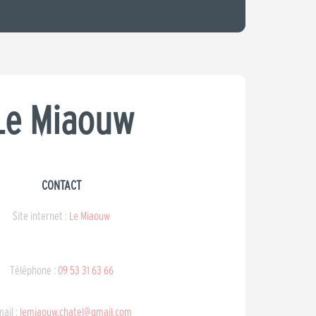
Le Miaouw
CONTACT
Site internet :
Le Miaouw
Téléphone :
09 53 31 63 66
ail :
lemiaouw.chatel@gmail.com