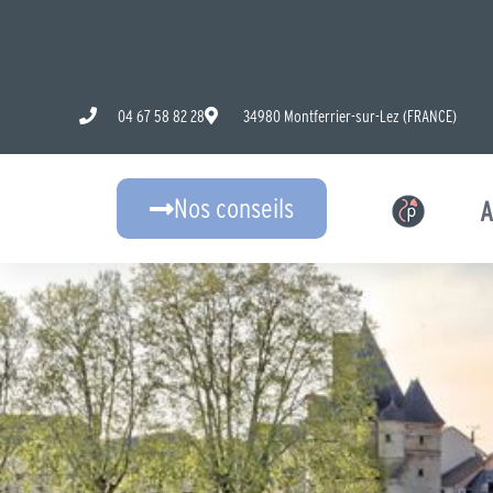
Aller
au
contenu
04 67 58 82 28
34980 Montferrier-sur-Lez (FRANCE)
Nos conseils
A