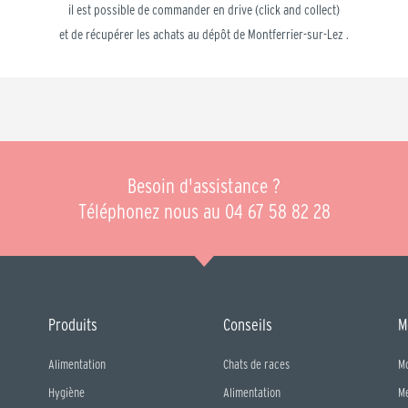
il est possible de commander en drive (click and collect)
et de récupérer les achats au dépôt de Montferrier-sur-Lez .
Besoin d'assistance ?
Téléphonez nous au 04 67 58 82 28
Produits
Conseils
M
Alimentation
Chats de races
M
Hygiène
Alimentation
M