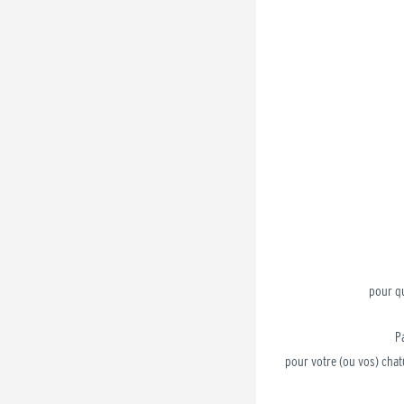
pour q
P
pour
votre (ou vos) cha