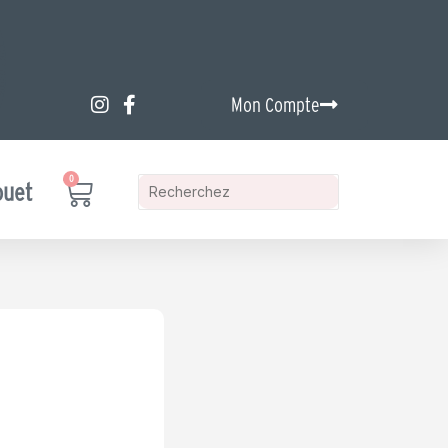
Mon Compte
0
Panier
ouet