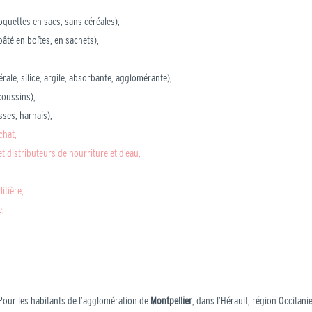
oquettes en sacs, sans céréales),
pâté en boîtes, en sachets),
érale, silice, argile, absorbante, agglomérante),
coussins),
isses, harnais),
chat,
t distributeurs de nourriture et d’eau,
litière,
e,
Pour les habitants de l’agglomération de
Montpellier
, dans l’Hérault, région Occitanie