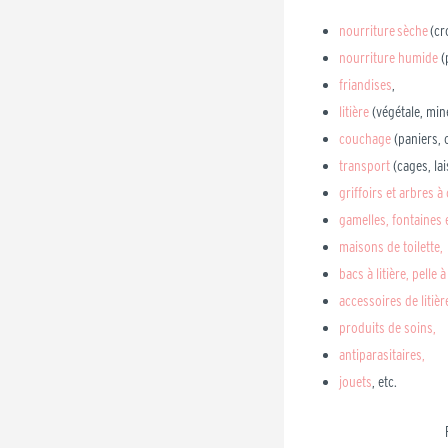
nourriture sèche
(cr
nourriture humide
(
friandises
,
litière
(végétale, min
couchage
(paniers, 
transport
(cages,
la
griffoirs et arbres à 
gamelles, fontaines e
maisons
de toilette,
bacs à litière, pelle à 
accessoires de litièr
produits de soins,
antiparasitaires,
jouets
, etc.