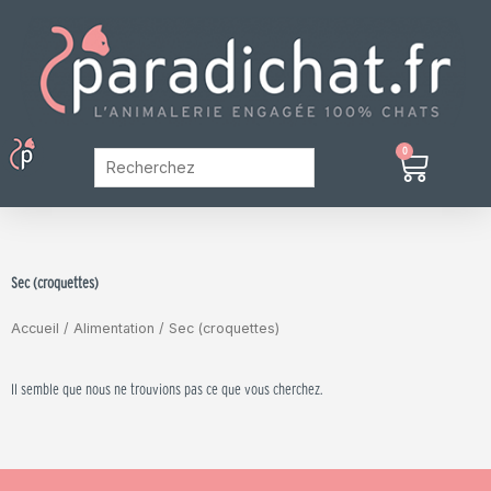
Aller
au
contenu
Menu
0
Panier
Mon Compte
Sec (croquettes)
Accueil
/
Alimentation
/ Sec (croquettes)
Il semble que nous ne trouvions pas ce que vous cherchez.