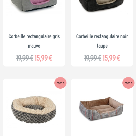
était :
est :
était :
est :
19,99 €.
15,99 €.
19,99 €.
15,99 
Corbeille rectangulaire gris
Corbeille rectangulaire noir
mauve
taupe
19,99
€
15,99
€
19,99
€
15,99
€
Le
Le
Le
Le
Promo !
Promo !
prix
prix
prix
prix
initial
actuel
initial
actue
était :
est :
était :
est :
32,99 €.
26,39 €.
20,99 €.
16,79 