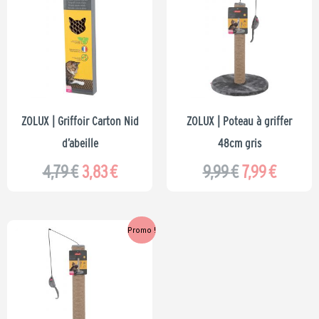
initial
actuel
initial
actuel
était :
est :
était :
est :
4,79 €.
3,83 €.
9,99 €.
7,99 €.
ZOLUX | Griffoir Carton Nid
ZOLUX | Poteau à griffer
d’abeille
48cm gris
4,79
€
3,83
€
9,99
€
7,99
€
Le
Le
Promo !
prix
prix
initial
actuel
était :
est :