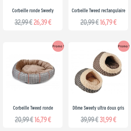
Corbeille ronde Sweety
Corbeille Tweed rectangulaire
32,99
€
26,39
€
20,99
€
16,79
€
Le
Le
Le
Le
Promo !
Promo !
prix
prix
prix
prix
initial
actuel
initial
actue
était :
est :
était :
est :
20,99 €.
16,79 €.
39,99 €.
31,99 
Corbeille Tweed ronde
Dôme Sweety ultra doux gris
20,99
€
16,79
€
39,99
€
31,99
€