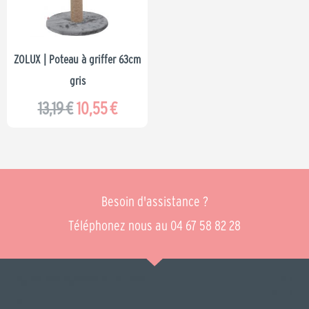
13,19 €.
10,55 €.
ZOLUX | Poteau à griffer 63cm
gris
13,19
€
10,55
€
Besoin d'assistance ?
Téléphonez nous au 04 67 58 82 28