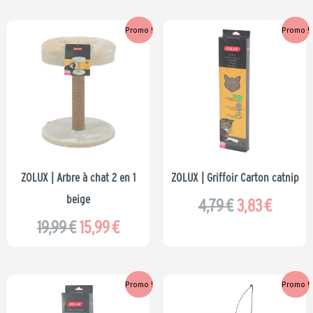
Le
Le
Le
Le
Promo !
Promo !
prix
prix
prix
prix
initial
actuel
initial
actuel
était :
est :
était :
est :
19,99 €.
15,99 €.
4,79 €.
3,83 €.
ZOLUX | Arbre à chat 2 en 1
ZOLUX | Griffoir Carton catnip
beige
4,79
€
3,83
€
19,99
€
15,99
€
Le
Le
Le
Le
Promo !
Promo !
prix
prix
prix
prix