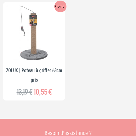
Le
Le
Promo !
prix
prix
initial
actuel
était :
est :
13,19 €.
10,55 €.
ZOLUX | Poteau à griffer 63cm
gris
13,19
€
10,55
€
Besoin d'assistance ?