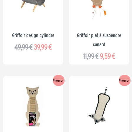
était :
est :
était :
est :
49,99 €.
39,99 €.
11,99 €.
9,59 €.
Griffoir design cylindre
Griffoir plat à suspendre
canard
49,99
€
39,99
€
11,99
€
9,59
€
Le
Le
Le
Le
Promo !
Promo !
prix
prix
prix
prix
initial
actuel
initial
actuel
était :
est :
était :
est :
9,99 €.
7,99 €.
10,99 €.
8,79 €.