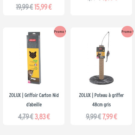
19,99
€
15,99
€
Le
Le
Le
Le
Promo !
Promo !
prix
prix
prix
prix
initial
actuel
initial
actuel
était :
est :
était :
est :
4,79 €.
3,83 €.
9,99 €.
7,99 €.
ZOLUX | Griffoir Carton Nid
ZOLUX | Poteau à griffer
d’abeille
48cm gris
4,79
€
3,83
€
9,99
€
7,99
€