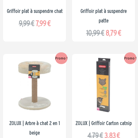
Griffoir plat à suspendre chat
Griffoir plat à suspendre
patte
9,99
€
7,99
€
10,99
€
8,79
€
Le
Le
Le
Le
Promo !
Promo !
prix
prix
prix
prix
initial
actuel
initial
actuel
était :
est :
était :
est :
19,99 €.
15,99 €.
4,79 €.
3,83 €.
ZOLUX | Arbre à chat 2 en 1
ZOLUX | Griffoir Carton catnip
beige
4,79
€
3,83
€