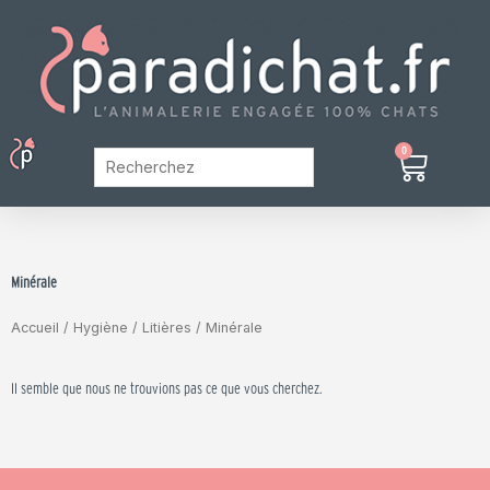
Aller
au
contenu
Menu
0
Panier
Mon Compte
Minérale
Accueil
/
Hygiène
/
Litières
/ Minérale
Il semble que nous ne trouvions pas ce que vous cherchez.