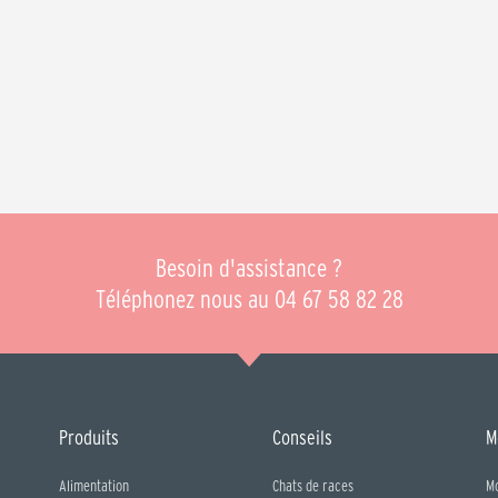
Besoin d'assistance ?
Téléphonez nous au 04 67 58 82 28
Produits
Conseils
M
Alimentation
Chats de races
M