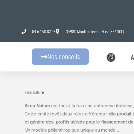
Aller
au
contenu
04 67 58 82 28
34980 Montferrier-sur-Lez (FRANCE)
Nos conseils
A
almo nature
Almo Nature
est tout à la fois une entreprise italienn
Cette entité revêt deux rôles différents :
elle
produit 
et génère des profits utilisés pour le
financement des
Un modèle philanthropique unique au monde…