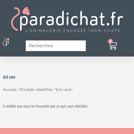
Aller
au
contenu
Menu
0
Panier
Mon Compte
brit care
Accueil
/ Produits identifiés “brit care”
Il semble que nous ne trouvions pas ce que vous cherchez.