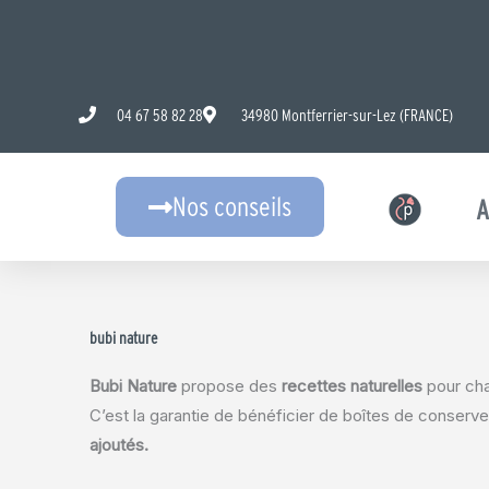
Aller
au
contenu
04 67 58 82 28
34980 Montferrier-sur-Lez (FRANCE)
Nos conseils
A
bubi nature
Bubi Nature
propose des
recettes naturelles
pour ch
C’est la garantie de bénéficier de boîtes de conser
ajoutés.