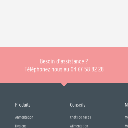
Besoin d'assistance ?
Téléphonez nous au 04 67 58 82 28
Produits
Conseils
M
Alimentation
Chats de races
M
Hygiène
Alimentation
M