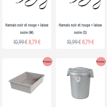
10,99 €.
8,79 €.
10,99 €.
8,79 €.
Harnais noir et rouge + laisse
Harnais noir et rouge + laisse
noire (M)
noire (S)
10,99
€
8,79
€
10,99
€
8,79
€
Le
Le
Le
Le
Promo !
Promo !
prix
prix
prix
prix
initial
actuel
initial
actuel
était :
est :
était :
est :
4,99 €.
3,99 €.
7,39 €.
5,91 €.