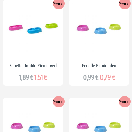
Le
Le
Le
Le
Promo !
Promo !
prix
prix
prix
prix
initial
actuel
initial
actuel
était :
est :
était :
est :
1,89 €.
1,51 €.
0,99 €.
0,79 €.
Ecuelle double Picnic vert
Ecuelle Picnic bleu
1,89
€
1,51
€
0,99
€
0,79
€
Le
Le
Le
Le
Promo !
Promo !
prix
prix
prix
prix
initial
actuel
initial
actuel
était :
est :
était :
est :