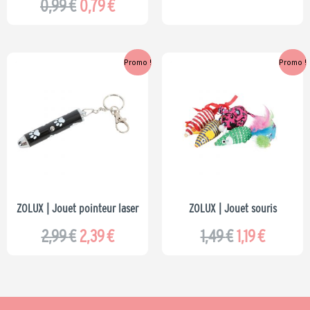
0,99
€
0,79
€
Le
Le
Le
Le
Promo !
Promo !
prix
prix
prix
prix
initial
actuel
initial
actuel
était :
est :
était :
est :
2,99 €.
2,39 €.
1,49 €.
1,19 €.
ZOLUX | Jouet pointeur laser
ZOLUX | Jouet souris
2,99
€
2,39
€
1,49
€
1,19
€