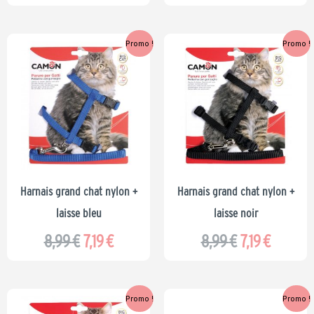
Le
Le
Le
Le
Promo !
Promo !
prix
prix
prix
prix
initial
actuel
initial
actuel
était :
est :
était :
est :
8,99 €.
7,19 €.
8,99 €.
7,19 €.
Harnais grand chat nylon +
Harnais grand chat nylon +
laisse bleu
laisse noir
8,99
€
7,19
€
8,99
€
7,19
€
Le
Le
Le
Le
Promo !
Promo !