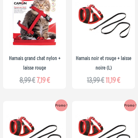
prix
prix
prix
prix
initial
actuel
initial
actuel
était :
est :
était :
est :
8,99 €.
7,19 €.
13,99 €.
11,19 €.
Harnais grand chat nylon +
Harnais noir et rouge + laisse
laisse rouge
noire (L)
8,99
€
7,19
€
13,99
€
11,19
€
Le
Le
Le
Le
Promo !
Promo !
prix
prix
prix
prix
initial
actuel
initial
actuel
était :
est :
était :
est :