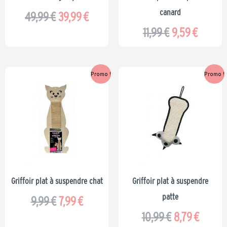
canard
49,99
€
39,99
€
11,99
€
9,59
€
Le
Le
Le
Le
Promo !
Promo !
prix
prix
prix
prix
initial
actuel
initial
actuel
était :
est :
était :
est :
9,99 €.
7,99 €.
10,99 €.
8,79 €.
Griffoir plat à suspendre chat
Griffoir plat à suspendre
patte
9,99
€
7,99
€
10,99
€
8,79
€