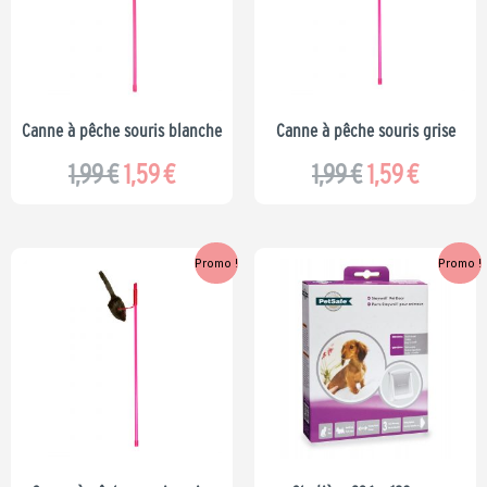
était :
est :
était :
est :
1,99 €.
1,59 €.
1,99 €.
1,59 €.
Canne à pêche souris blanche
Canne à pêche souris grise
1,99
€
1,59
€
1,99
€
1,59
€
Le
Le
Le
Le
Promo !
Promo !
prix
prix
prix
prix
initial
actuel
initial
actuel
était :
est :
était :
est :
1,99 €.
1,59 €.
17,99 €.
14,39 €