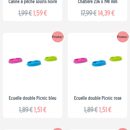
Canne à pêche souris noire
Chatière 236 x 198 mm
1,99
€
1,59
€
17,99
€
14,39
€
Le
Le
Le
Le
Promo !
Promo !
prix
prix
prix
prix
initial
actuel
initial
actuel
était :
est :
était :
est :
1,89 €.
1,51 €.
1,89 €.
1,51 €.
Ecuelle double Picnic bleu
Ecuelle double Picnic rose
1,89
€
1,51
€
1,89
€
1,51
€