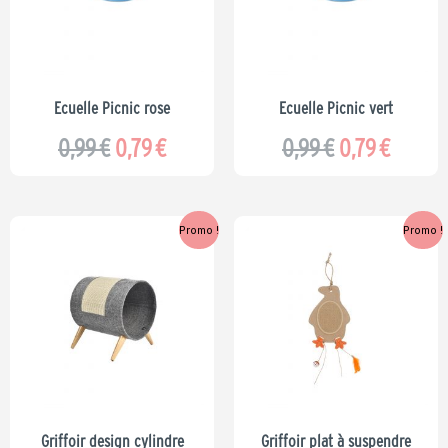
0,99 €.
0,79 €.
0,99 €.
0,79 €.
Ecuelle Picnic rose
Ecuelle Picnic vert
0,99
€
0,79
€
0,99
€
0,79
€
Le
Le
Le
Le
Promo !
Promo !
prix
prix
prix
prix
initial
actuel
initial
actuel
était :
est :
était :
est :
49,99 €.
39,99 €.
11,99 €.
9,59 €.
Griffoir design cylindre
Griffoir plat à suspendre