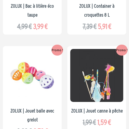
ZOLUX | Bac à litière éco
ZOLUX | Container à
taupe
croquettes 8 L
4,99
€
3,99
€
7,39
€
5,91
€
Le
Le
Le
Le
Promo !
Promo !
prix
prix
prix
prix
initial
actuel
initial
actuel
était :
est :
était :
est :
0,99 €.
0,79 €.
1,99 €.
1,59 €.
ZOLUX | Jouet balle avec
ZOLUX | Jouet canne à pêche
grelot
1,99
€
1,59
€