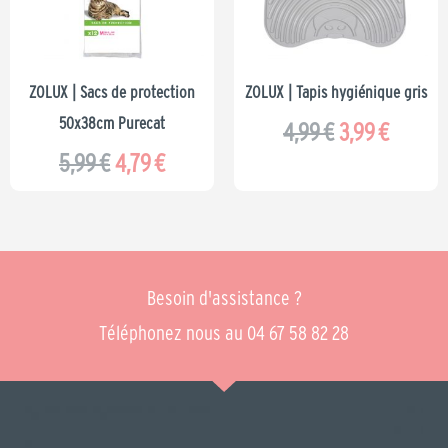
5,99 €.
4,79 €.
4,99 €.
3,99 €.
ZOLUX | Sacs de protection
ZOLUX | Tapis hygiénique gris
50x38cm Purecat
4,99
€
3,99
€
5,99
€
4,79
€
Besoin d'assistance ?
Téléphonez nous au 04 67 58 82 28