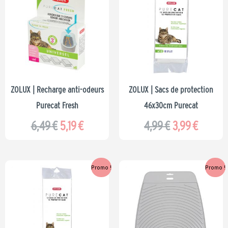
initial
actuel
initial
actuel
était :
est :
était :
est :
6,49 €.
5,19 €.
4,99 €.
3,99 €.
ZOLUX | Recharge anti-odeurs
ZOLUX | Sacs de protection
Purecat Fresh
46x30cm Purecat
6,49
€
5,19
€
4,99
€
3,99
€
Le
Le
Le
Le
Promo !
Promo !
prix
prix
prix
prix
initial
actuel
initial
actuel
était :
est :
était :
est :