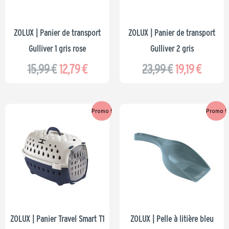
ZOLUX | Panier de transport
ZOLUX | Panier de transport
Gulliver 1 gris rose
Gulliver 2 gris
15,99
€
12,79
€
23,99
€
19,19
€
Le
Le
Le
Le
Promo !
Promo !
prix
prix
prix
prix
initial
actuel
initial
actuel
était :
est :
était :
est :
19,49 €.
15,59 €.
2,99 €.
2,39 €.
ZOLUX | Panier Travel Smart T1
ZOLUX | Pelle à litière bleu