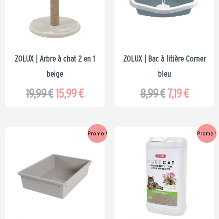
était :
est :
était :
est :
19,99 €.
15,99 €.
8,99 €.
7,19 €.
ZOLUX | Arbre à chat 2 en 1
ZOLUX | Bac à litière Corner
beige
bleu
19,99
€
15,99
€
8,99
€
7,19
€
Le
Le
Le
Le
Promo !
Promo !
prix
prix
prix
prix
initial
actuel
initial
actuel
était :
est :
était :
est :
4,99 €.
3,99 €.
5,49 €.
4,39 €.