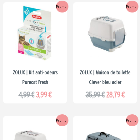
Le
Le
Le
Le
Promo !
Promo !
prix
prix
prix
prix
initial
actuel
initial
actue
était :
est :
était :
est :
4,99 €.
3,99 €.
35,99 €.
28,79 
ZOLUX | Kit anti-odeurs
ZOLUX | Maison de toilette
Purecat Fresh
Clever bleu acier
4,99
€
3,99
€
35,99
€
28,79
€
Le
Le
Le
Le
Promo !
Promo !
prix
prix
prix
prix