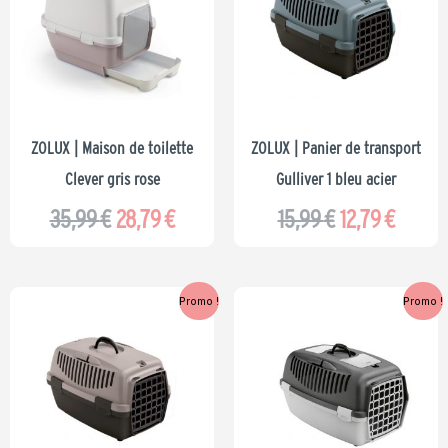
initial
actuel
initial
actue
était :
est :
était :
est :
35,99 €.
28,79 €.
15,99 €.
12,79 €
ZOLUX | Maison de toilette
ZOLUX | Panier de transport
Clever gris rose
Gulliver 1 bleu acier
35,99
€
28,79
€
15,99
€
12,79
€
Le
Le
Le
Le
Promo !
Promo !
prix
prix
prix
prix
initial
actuel
initial
actuel
était :
est :
était :
est :
15,99 €.
12,79 €.
23,99 €.
19,19 €