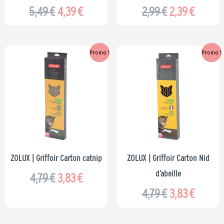
5,49
€
4,39
€
2,99
€
2,39
€
Le
Le
Le
Le
Promo !
Promo !
prix
prix
prix
prix
initial
actuel
initial
actuel
était :
est :
était :
est :
4,79 €.
3,83 €.
4,79 €.
3,83 €.
ZOLUX | Griffoir Carton catnip
ZOLUX | Griffoir Carton Nid
d’abeille
4,79
€
3,83
€
4,79
€
3,83
€