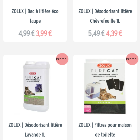
ZOLUX | Bac à litière éco
ZOLUX | Désodorisant litière
taupe
Chèvrefeuille 1L
4,99
€
3,99
€
5,49
€
4,39
€
Le
Le
Le
Le
Promo !
Promo !
prix
prix
prix
prix
initial
actuel
initial
actuel
était :
est :
était :
est :
5,49 €.
4,39 €.
2,99 €.
2,39 €.
ZOLUX | Désodorisant litière
ZOLUX | Filtres pour maison
Lavande 1L
de toilette