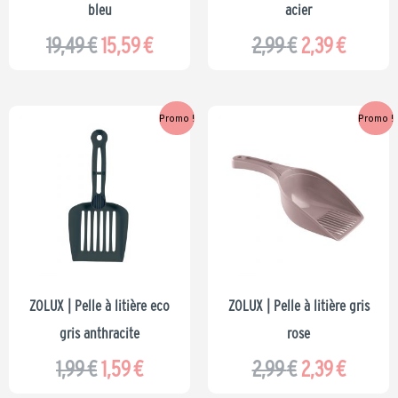
bleu
acier
19,49
€
15,59
€
2,99
€
2,39
€
Le
Le
Le
Le
Promo !
Promo !
prix
prix
prix
prix
initial
actuel
initial
actuel
était :
est :
était :
est :
1,99 €.
1,59 €.
2,99 €.
2,39 €.
ZOLUX | Pelle à litière eco
ZOLUX | Pelle à litière gris
gris anthracite
rose
1,99
€
1,59
€
2,99
€
2,39
€