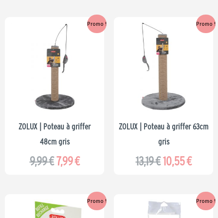
Le
Le
Le
Le
Promo !
Promo !
prix
prix
prix
prix
initial
actuel
initial
actuel
était :
est :
était :
est :
9,99 €.
7,99 €.
13,19 €.
10,55 
ZOLUX | Poteau à griffer
ZOLUX | Poteau à griffer 63cm
48cm gris
gris
9,99
€
7,99
€
13,19
€
10,55
€
Le
Le
Le
Le
Promo !
Promo !
prix
prix
prix
prix