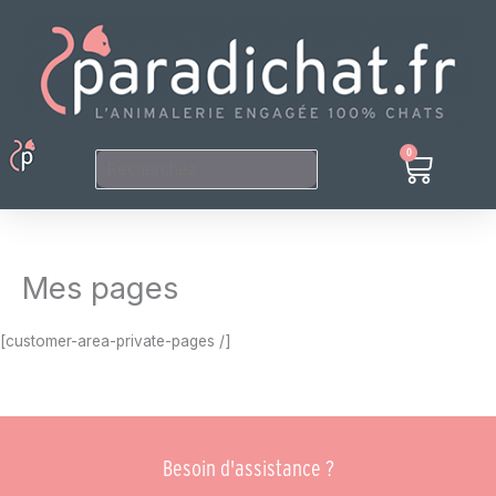
Aller
au
contenu
Menu
0
Panier
Mon Compte
Mes pages
[customer-area-private-pages /]
Besoin d'assistance ?