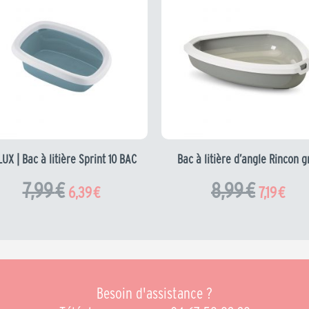
initial
actuel
initial
actu
était :
est :
était :
est :
7,99 €.
6,39 €.
8,99 €.
7,19 €
UX | Bac à litière Sprint 10 BAC
Bac à litière d’angle Rincon g
7,99
€
8,99
€
6,39
€
7,19
€
Besoin d'assistance ?