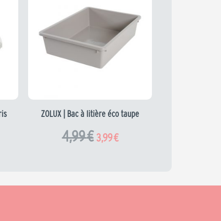
el
initial
actuel
était :
est :
.
4,99 €.
3,99 €.
ris
ZOLUX | Bac à litière éco taupe
4,99
€
3,99
€