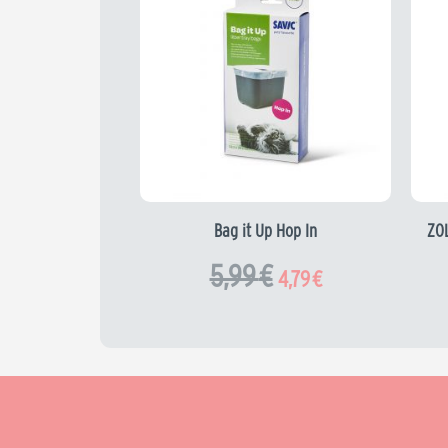
initial
actuel
était :
est :
5,99 €.
4,79 €.
Bag it Up Hop In
ZOL
5,99
€
4,79
€