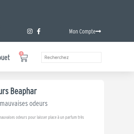
Mon Compte
0
Panier
ouet
urs Beaphar
s mauvaises odeurs
mauvaises odeurs pour laisser place à un parfum très