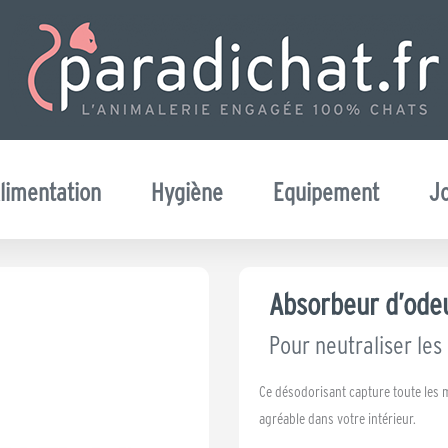
limentation
Hygiène
Equipement
J
Absorbeur d’ode
Pour neutraliser le
Ce désodorisant capture toute les 
agréable dans votre intérieur.