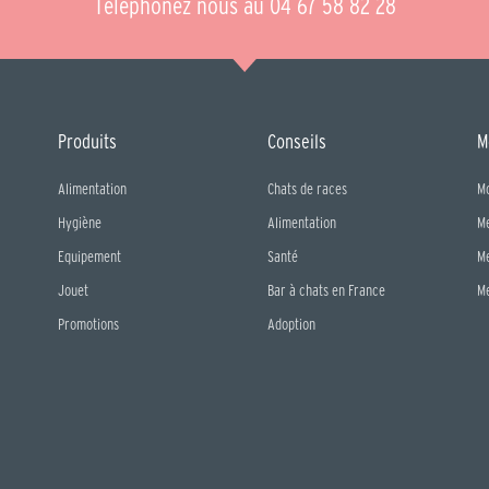
Téléphonez nous au 04 67 58 82 28
Produits
Conseils
M
Alimentation
Chats de races
M
Hygiène
Alimentation
M
Equipement
Santé
M
Jouet
Bar à chats en France
M
Promotions
Adoption