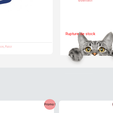
Rupture de stock
aces
Plaisir
,
Le
Le
Le
Le
Promo !
prix
prix
prix
prix