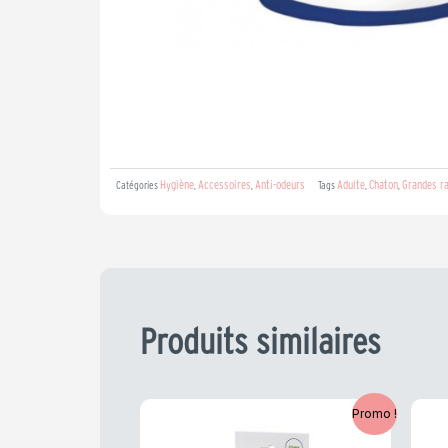
Hygiène
Accessoires
Anti-odeurs
Adulte
Chaton
Grandes r
Catégories
,
,
Tags
,
,
Produits similaires
Le
Le
Promo !
prix
prix