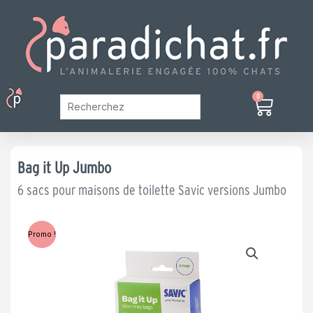
Aller
au
contenu
Menu
0
Panier
Mon Compte
Bag it Up Jumbo
6 sacs pour maisons de toilette Savic versions Jumbo
Promo !