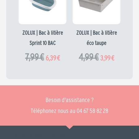
était :
est :
était :
est :
7,99 €.
6,39 €.
4,99 €.
3,99 €.
ZOLUX | Bac à litière
ZOLUX | Bac à litière
Sprint 10 BAC
éco taupe
7,99
€
4,99
€
6,39
€
3,99
€
Besoin d'assistance ?
Téléphonez nous au 04 67 58 82 28