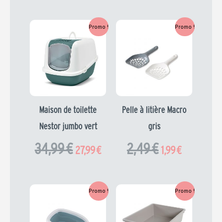
Le
Le
Le
Le
Promo !
Promo !
prix
prix
prix
prix
initial
actuel
initial
actuel
était :
est :
était :
est :
34,99 €.
27,99 €.
2,49 €.
1,99 €.
Maison de toilette
Pelle à litière Macro
Nestor jumbo vert
gris
34,99
€
2,49
€
27,99
€
1,99
€
Le
Le
Le
Le
Promo !
Promo !
prix
prix
prix
prix
initial
actuel
initial
actuel