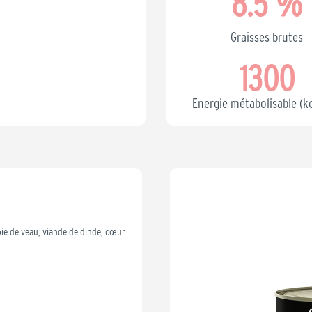
8.5
 %
Graisses brutes
1300
Energie métabolisable (k
oie de veau, viande de dinde, cœur