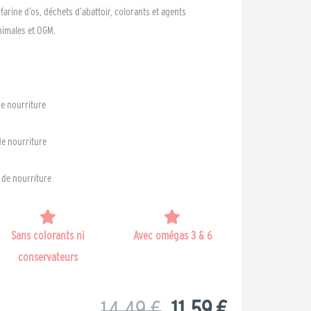
 farine d’os, déchets d’abattoir, colorants et agents
nimales et OGM.
de nourriture
de nourriture
 de nourriture
Sans colorants ni
Avec omégas 3 & 6
conservateurs
Le
Le
14,49
€
11,59
€