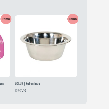
Le
Le
Promo !
Promo !
prix
prix
initial
actuel
était :
est :
1,39 €.
1,11 €.
rune
ZOLUX | Bol en inox
1,39
€
1,11
€