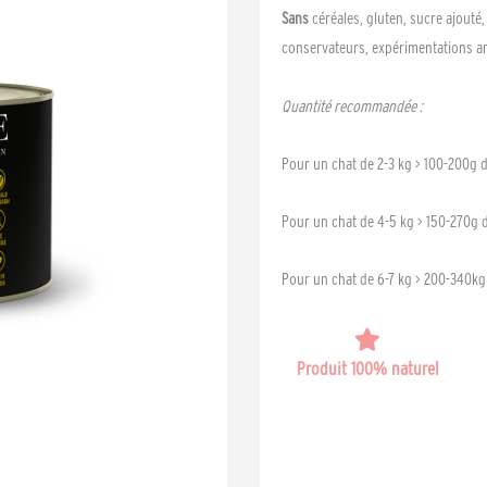
Sans
céréales, gluten, sucre ajouté,
conservateurs, expérimentations a
Quantité recommandée :
Pour un chat de 2-3 kg > 100-200g 
Pour un chat de 4-5 kg > 150-270g 
Pour un chat de 6-7 kg > 200-340kg
Produit 100% naturel