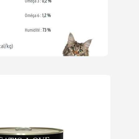
Oméga 3 :
0,2 %
Oméga 6 :
1,2 %
Humidité :
73 %
cal/kg)