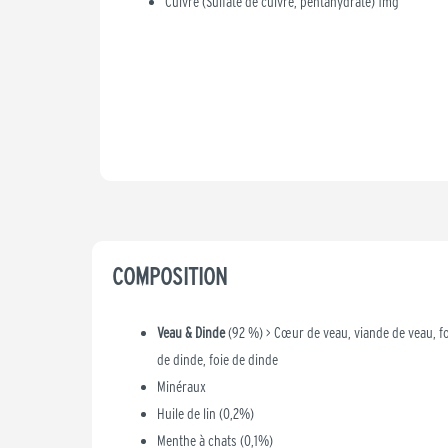
Cuivre (Sulfate de cuivre, pentahydraté) 1mg
COMPOSITION
Veau & Dinde
(92 %) > Cœur de veau, viande de veau, f
de dinde, foie de dinde
Minéraux
Huile de lin (0,2%)
Menthe à chats (0,1%)