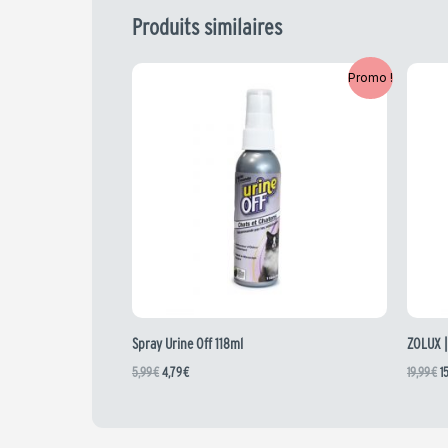
Produits similaires
Le
Le
L
Promo !
prix
prix
pr
initial
actuel
in
était :
est :
ét
5,99 €.
4,79 €.
19
Spray Urine Off 118ml
ZOLUX |
5,99
€
4,79
€
19,99
€
1