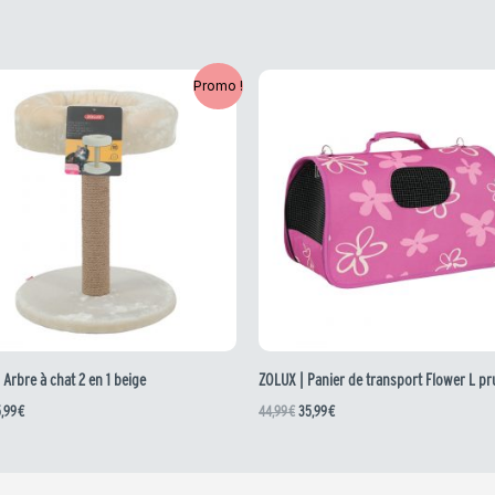
e
Le
Le
Le
Promo !
ix
prix
prix
prix
itial
actuel
initial
actuel
ait :
est :
était :
est :
,99 €.
15,99 €.
44,99 €.
35,99 €.
 Arbre à chat 2 en 1 beige
ZOLUX | Panier de transport Flower L p
5,99
€
44,99
€
35,99
€