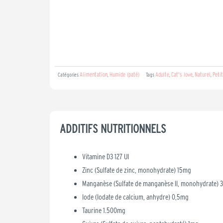
Alimentation
Humide (paté)
Adulte
Cat's love
Naturel
Petit
Catégories
,
Tags
,
,
,
ADDITIFS NUTRITIONNELS
Vitamine D3 127 UI
Zinc (Sulfate de zinc, monohydrate) 15mg
Manganèse (Sulfate de manganèse II, monohydrate) 
Iode (Iodate de calcium, anhydre) 0,5mg
Taurine 1.500mg