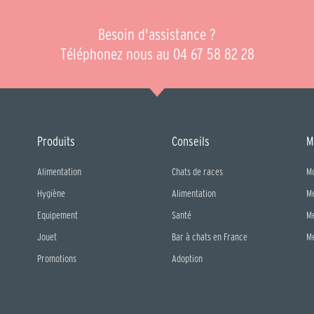
Besoin d'assistance ?
Téléphonez nous au 04 67 58 82 28
Produits
Conseils
M
Alimentation
Chats de races
M
Hygiène
Alimentation
M
Equipement
Santé
M
Jouet
Bar à chats en France
M
Promotions
Adoption