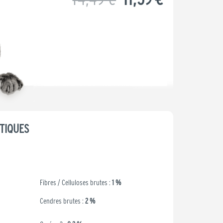
prix
prix
initial
actuel
était :
est :
14,49 €.
11,59 €.
TIQUES
Fibres / Celluloses brutes :
1 %
Cendres brutes :
2 %