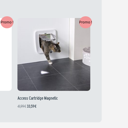
Le
Le
Promo !
Promo !
prix
prix
initial
actuel
était :
est :
41,99 €.
33,59 €.
Access Cartridge Magnetic
41,99
€
33,59
€