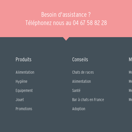
Besoin d'assistance ?
Téléphonez nous au 04 67 58 82 28
Produits
Conseils
M
Alimentation
Chats de races
M
Hygiène
Alimentation
M
Equipement
Santé
M
Jouet
Bar à chats en France
M
Promotions
Adoption