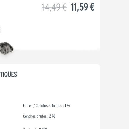
Le
Le
14,49
€
11,59
€
prix
prix
initial
actuel
était :
est :
TIQUES
14,49 €.
11,59 €.
Fibres / Celluloses brutes :
1 %
Cendres brutes :
2 %