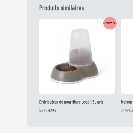
Produits similaires
Le
Le
L
Promo !
prix
prix
p
initial
actuel
i
était :
est :
é
5,99 €.
4,79 €.
3
Distributeur de nourriture Loop 1,5L gris
Maison 
5,99
€
4,79
€
34,99
€