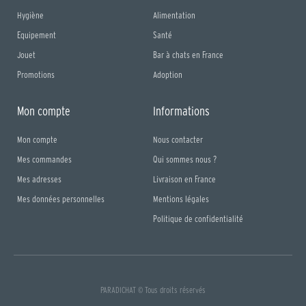
Hygiène
Alimentation
Equipement
Santé
Jouet
Bar à chats en France
Promotions
Adoption
Mon compte
Informations
Mon compte
Nous contacter
Mes commandes
Qui sommes nous ?
Mes adresses
Livraison en France
Mes données personnelles
Mentions légales
Politique de confidentialité
PARADICHAT © Tous droits réservés
F
I