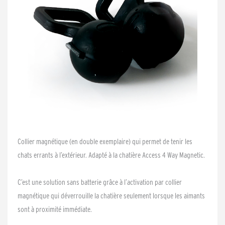
Collier magnétique (en double exemplaire) qui permet de tenir les
chats errants à l’extérieur. Adapté à la chatière Access 4 Way Magnetic.
C’est une solution sans batterie grâce à l’activation par collier
magnétique qui déverrouille la chatière seulement lorsque les aimants
sont à proximité immédiate.