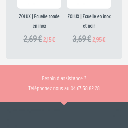
2,69 €.
2,15 €.
3,69 €.
2,95 €.
ZOLUX | Ecuelle ronde
ZOLUX | Ecuelle en inox
en inox
et noir
2,69
€
3,69
€
2,15
€
2,95
€
Besoin d'assistance ?
Téléphonez nous au 04 67 58 82 28