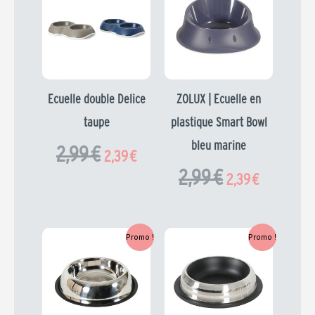
prix
prix
prix
prix
initial
actuel
initial
actuel
était :
est :
était :
est :
2,99 €.
2,39 €.
2,99 €.
2,39 €.
Ecuelle double Delice
ZOLUX | Ecuelle en
taupe
plastique Smart Bowl
bleu marine
2,99
€
2,39
€
2,99
€
2,39
€
Le
Le
Le
Le
Promo !
Promo !
prix
prix
prix
prix
initial
actuel
initial
actuel
était :
est :
était :
est :