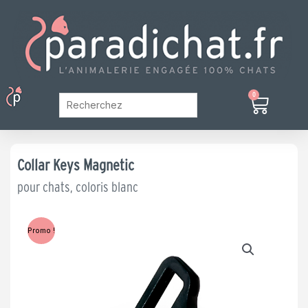
Aller
au
contenu
Menu
0
Panier
Mon Compte
Collar Keys Magnetic
pour chats, coloris blanc
Promo !