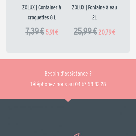
ZOLUX | Container à
ZOLUX | Fontaine à eau
croquettes 8 L
2L
7,39
€
25,99
€
5,91
€
20,79
€
Besoin d'assistance ?
Téléphonez nous au 04 67 58 82 28