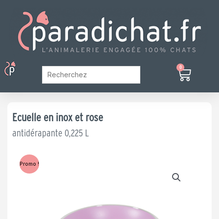
Aller
au
contenu
Menu
0
Panier
Mon Compte
Ecuelle en inox et rose
antidérapante 0,225 L
Promo !