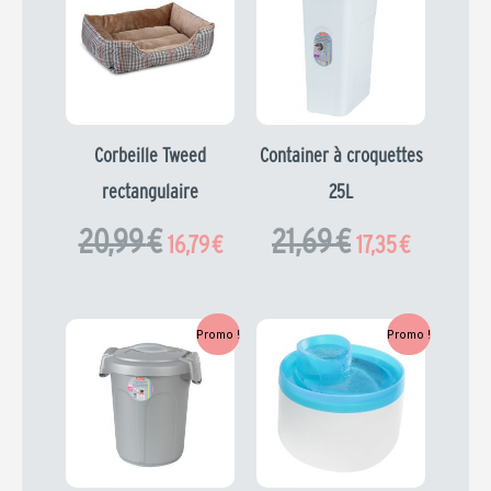
prix
prix
prix
prix
initial
actuel
initial
actuel
était :
est :
était :
est :
20,99 €.
16,79 €.
21,69 €.
17,35 €.
Corbeille Tweed
Container à croquettes
rectangulaire
25L
20,99
€
21,69
€
16,79
€
17,35
€
Le
Le
Le
Le
Promo !
Promo !
prix
prix
prix
prix
initial
actuel
initial
actuel
était :
est :
était :
est :
7,39 €.
5,91 €.
25,99 €.
20,79 €.