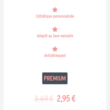
Esthétique personnalisée
Adapté au lave-vaisselle
Antidéranpant
Le
Le
3,69
€
2,95
€