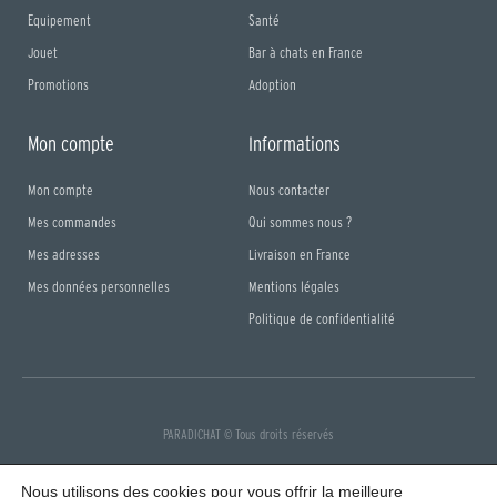
Equipement
Santé
Jouet
Bar à chats en France
Promotions
Adoption
Mon compte
Informations
Mon compte
Nous contacter
Mes commandes
Qui sommes nous ?
Mes adresses
Livraison en France
Mes données personnelles
Mentions légales
Politique de confidentialité
PARADICHAT © Tous droits réservés
F
I
a
n
Nous utilisons des cookies pour vous offrir la meilleure
c
s