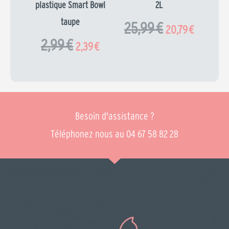
plastique Smart Bowl
2L
taupe
25,99
€
20,79
€
2,99
€
2,39
€
Besoin d'assistance ?
Téléphonez nous au 04 67 58 82 28