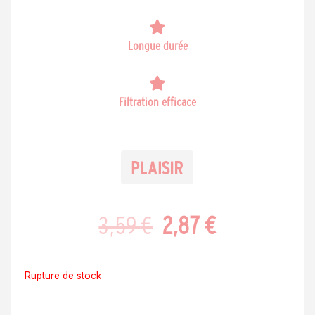
Longue durée
Filtration efficace
Le
Le
3,59
€
2,87
€
prix
prix
Rupture de stock