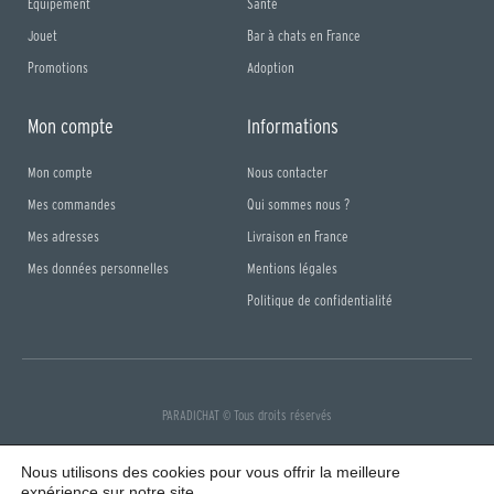
Equipement
Santé
Jouet
Bar à chats en France
Promotions
Adoption
Mon compte
Informations
Mon compte
Nous contacter
Mes commandes
Qui sommes nous ?
Mes adresses
Livraison en France
Mes données personnelles
Mentions légales
Politique de confidentialité
PARADICHAT © Tous droits réservés
F
I
a
n
Nous utilisons des cookies pour vous offrir la meilleure
c
s
e
t
expérience sur notre site.