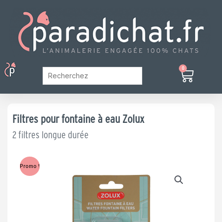
Aller
au
contenu
Menu
0
Panier
Mon Compte
Filtres pour fontaine à eau Zolux
2 filtres longue durée
Promo !