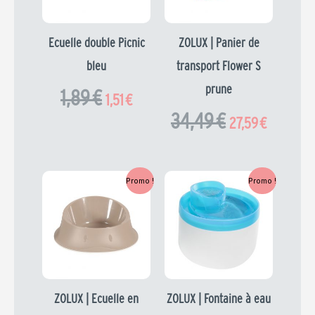
1,89 €.
1,51 €.
34,49 €.
27,59 €.
Ecuelle double Picnic
ZOLUX | Panier de
bleu
transport Flower S
prune
1,89
€
1,51
€
34,49
€
27,59
€
Le
Le
Le
Le
Promo !
Promo !
prix
prix
prix
prix
initial
actuel
initial
actuel
était :
est :
était :
est :
2,99 €.
2,39 €.
25,99 €.
20,79 €.
ZOLUX | Ecuelle en
ZOLUX | Fontaine à eau