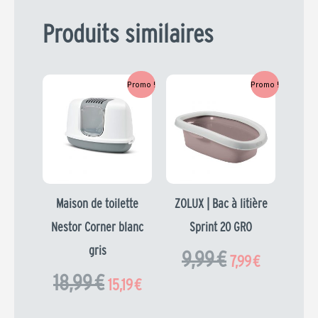
Produits similaires
Le
Le
Le
Le
Promo !
Promo !
prix
prix
prix
prix
initial
actuel
initial
actuel
était :
est :
était :
est :
18,99 €.
15,19 €.
9,99 €.
7,99 €.
Maison de toilette
ZOLUX | Bac à litière
Nestor Corner blanc
Sprint 20 GRO
gris
9,99
€
7,99
€
18,99
€
15,19
€