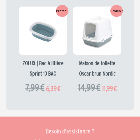
Le
Le
Le
Le
Promo !
Promo !
prix
prix
prix
prix
initial
actuel
initial
actuel
était :
est :
était :
est :
7,99 €.
6,39 €.
14,99 €.
11,99 €.
ZOLUX | Bac à litière
Maison de toilette
Sprint 10 BAC
Oscar brun Nordic
7,99
€
14,99
€
6,39
€
11,99
€
Besoin d'assistance ?