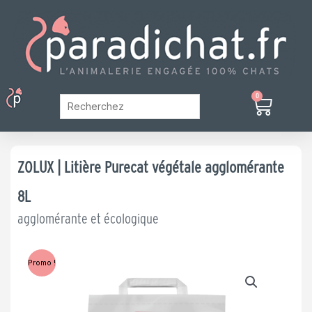
Aller
au
contenu
Menu
0
Panier
Mon Compte
ZOLUX | Litière Purecat végétale agglomérante
8L
agglomérante et écologique
Promo !