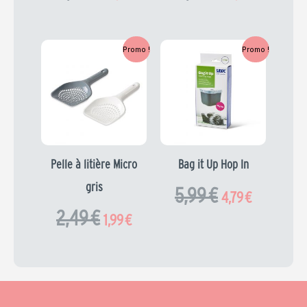
Le
Le
Le
Le
Promo !
Promo !
prix
prix
prix
prix
initial
actuel
initial
actuel
était :
est :
était :
est :
2,49 €.
1,99 €.
5,99 €.
4,79 €.
Pelle à litière Micro
Bag it Up Hop In
gris
5,99
€
4,79
€
2,49
€
1,99
€