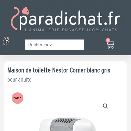
Aller
au
contenu
Menu
0
Panier
Mon Compte
Maison de toilette Nestor Corner blanc gris
pour adulte
Promo !