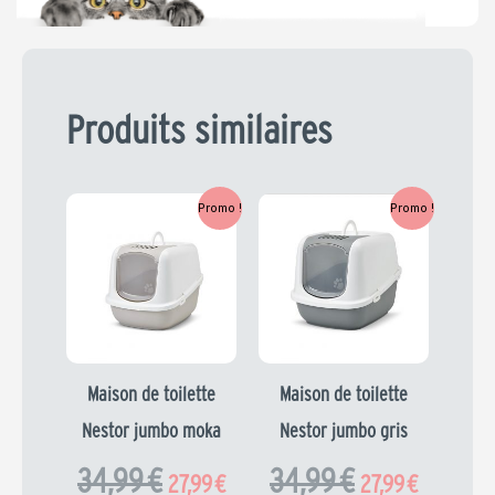
Produits similaires
Le
Le
Le
Le
Promo !
Promo !
prix
prix
prix
prix
initial
actuel
initial
actuel
était :
est :
était :
est :
34,99 €.
27,99 €.
34,99 €.
27,99 €.
Maison de toilette
Maison de toilette
Nestor jumbo moka
Nestor jumbo gris
34,99
€
34,99
€
27,99
€
27,99
€