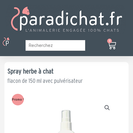
Aller
au
contenu
Menu
0
Panier
Mon Compte
Spray herbe à chat
flacon de 150 ml avec pulvérisateur
Promo !