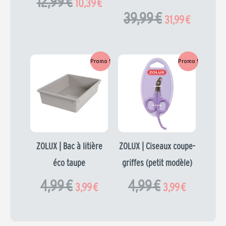
12,99
€
10,39
€
39,99
€
31,99
€
Le
Le
Le
Le
Promo !
Promo !
prix
prix
prix
prix
initial
actuel
initial
actuel
était :
est :
était :
est :
4,99 €.
3,99 €.
4,99 €.
3,99 €.
ZOLUX | Bac à litière
ZOLUX | Ciseaux coupe-
éco taupe
griffes (petit modèle)
4,99
€
4,99
€
3,99
€
3,99
€