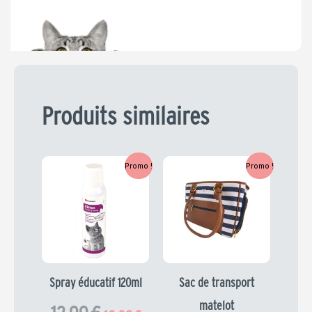
5,99 €.
4,79 €.
Produits similaires
Le
Le
Le
Le
Promo !
Promo !
prix
prix
prix
prix
initial
actuel
initial
actuel
était :
est :
était :
est :
12,99 €.
10,39 €.
39,99 €.
31,99 €.
Spray éducatif 120ml
Sac de transport
matelot