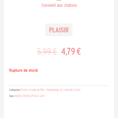
Convient aux chatons
Le
Le
5,99
€
4,79
€
prix
prix
Rupture de stock
initial
actuel
Divers (coupe-griffes, shampoings et calmants)
Soin
Catégories
,
Adulte
Chaton
Plaisir
soin
Tags
,
,
,
était :
est :