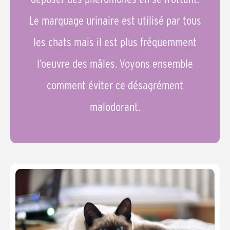
Le marquage urinaire est utilisé par tous
les chats mais il est plus fréquemment
l’oeuvre des mâles. Voyons ensemble
comment éviter ce désagrément
malodorant.