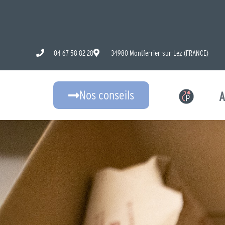
Aller
au
contenu
04 67 58 82 28
34980 Montferrier-sur-Lez (FRANCE)
Nos conseils
A