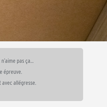
t n’aime pas ça…
ble épreuve.
 avec allégresse.