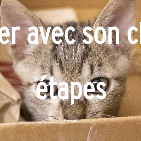
 avec son ch
étapes
Voyager