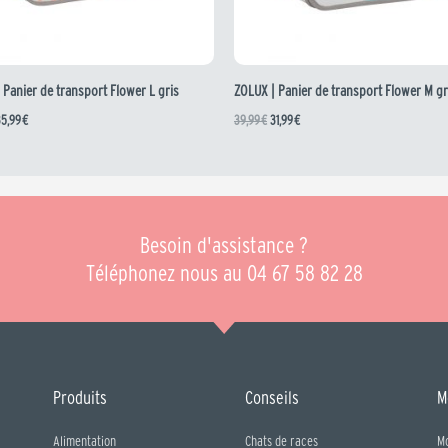
 Panier de transport Flower L gris
ZOLUX | Panier de transport Flower M gr
35,99
€
39,99
€
31,99
€
Besoin d'assistance ?
Téléphonez nous au 04 67 58 82 28
Produits
Conseils
M
Alimentation
Chats de races
M