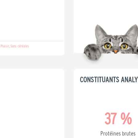
Plaisir
Sans céréales
,
,
CONSTITUANTS ANALY
37
 %
Protéines brutes