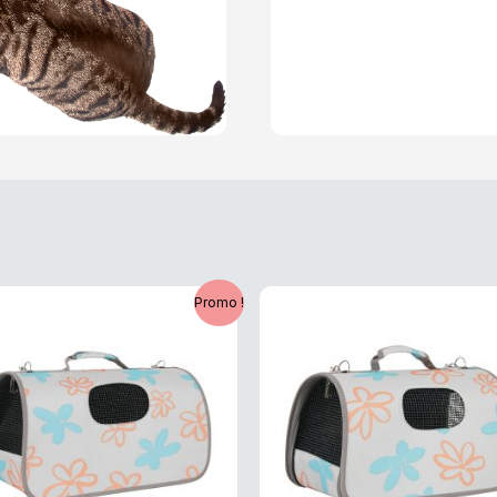
e
Le
Le
Le
Promo !
rix
prix
prix
prix
nitial
actuel
initial
actuel
tait :
est :
était :
est :
4,99 €.
35,99 €.
39,99 €.
31,99 €.