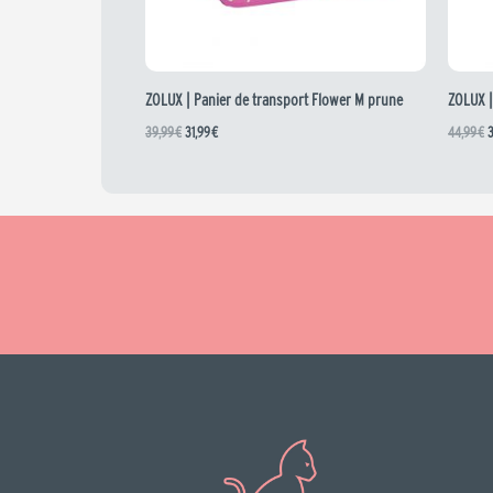
ZOLUX | Panier de transport Flower M prune
ZOLUX |
39,99
€
31,99
€
44,99
€