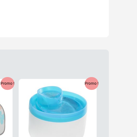
Le
Le
Promo !
Promo !
prix
prix
initial
actuel
était :
est :
25,99 €.
20,79 €.