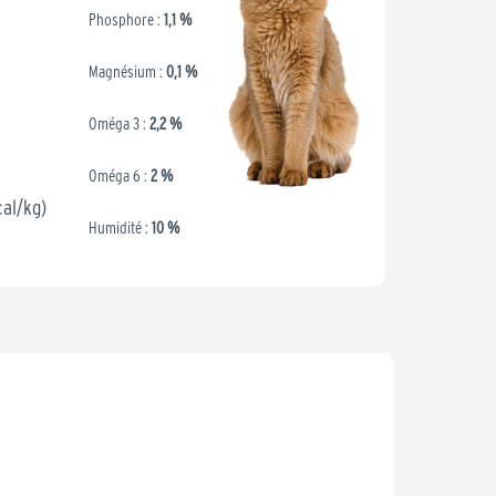
Phosphore :
1,1 %
Magnésium :
0,1 %
Oméga 3 :
2,2 %
Oméga 6 :
2 %
cal/kg)
Humidité :
10 %