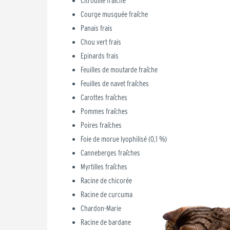
Citrouille fraîche
Courge musquée fraîche
Panais frais
Chou vert frais
Epinards frais
Feuilles de moutarde fraîche
Feuilles de navet fraîches
Carottes fraîches
Pommes fraîches
Poires fraîches
Foie de morue lyophilisé (0,1 %)
Canneberges fraîches
Myrtilles fraîches
Racine de chicorée
Racine de curcuma
Chardon-Marie
Racine de bardane