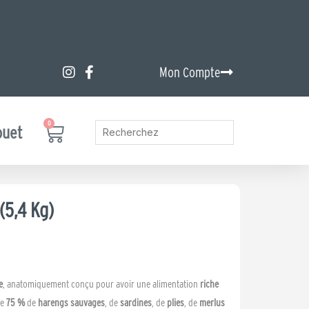
Mon Compte
0
Panier
ouet
(5,4 Kg)
e
, anatomiquement conçu pour avoir une alimentation
riche
de
75 %
de
harengs sauvages
, de
sardines
, de
plies
, de
merlus