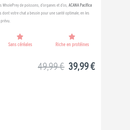
 WholePrey de poissons, d’organes et d’os,
ACANA Pacifica
s dont votre chat a besoin pour une santé optimale, en les
 prévu.
Sans céréales
Riche en protéines
Le
Le
49,99
€
39,99
€
prix
prix
initial
actuel
était :
est :