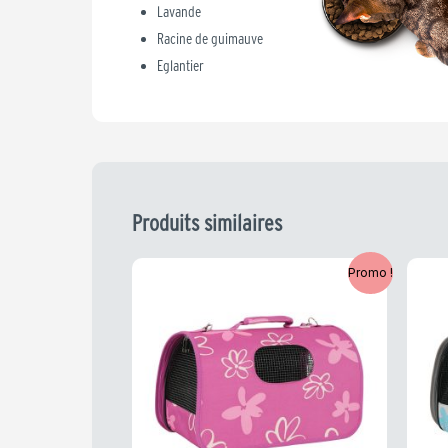
Lavande
Racine de guimauve
Eglantier
Produits similaires
Le
Le
L
Promo !
prix
prix
p
initial
actuel
i
était :
est :
é
39,99 €.
31,99 €.
4