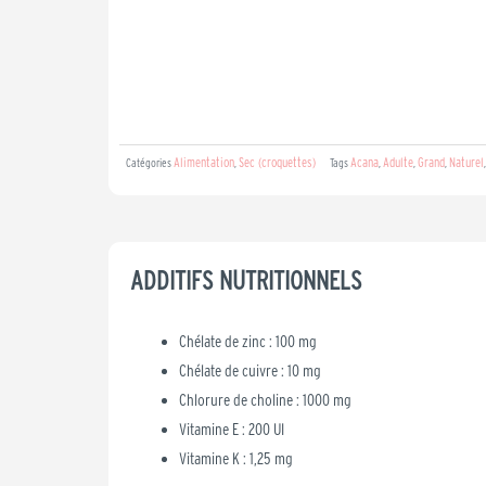
Alimentation
Sec (croquettes)
Acana
Adulte
Grand
Naturel
Catégories
,
Tags
,
,
,
ADDITIFS NUTRITIONNELS
Chélate de zinc : 100 mg
Chélate de cuivre : 10 mg
Chlorure de choline : 1000 mg
Vitamine E : 200 UI
Vitamine K : 1,25 mg