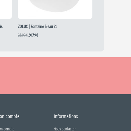
is
ZOLUX | Fontaine à eau 2L
25,99
€
20,79
€
on compte
Informations
on compte
Nous contacter