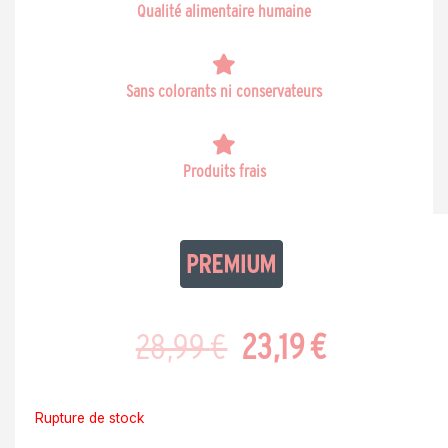
Qualité alimentaire humaine
Sans colorants ni conservateurs
Produits frais
Le
Le
28,99
€
23,19
€
prix
prix
Rupture de stock