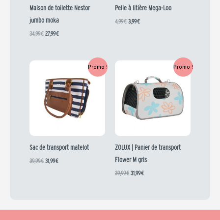
Maison de toilette Nestor
Pelle à litière Mega-Loo
jumbo moka
4,99
€
3,99
€
34,99
€
27,99
€
Le
Le
Le
Le
Promo !
Promo !
prix
prix
prix
prix
initial
actuel
initial
actuel
était :
est :
était :
est :
39,99 €.
31,99 €.
39,99 €.
31,99 €.
Sac de transport matelot
ZOLUX | Panier de transport
Flower M gris
39,99
€
31,99
€
39,99
€
31,99
€