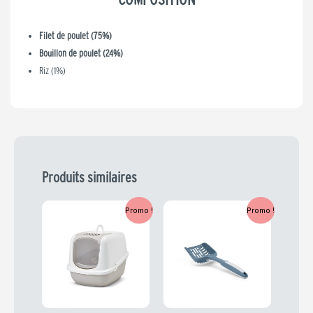
Filet de poulet (75%)
Bouillon de poulet (24%)
Riz (1%)
Produits similaires
Le
Le
Le
Le
Promo !
Promo !
prix
prix
prix
prix
initial
actuel
initial
actuel
était :
est :
était :
est :
34,99 €.
27,99 €.
4,99 €.
3,99 €.