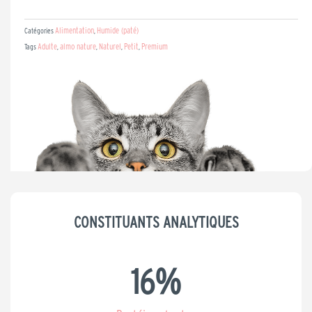
initial
actuel
Alimentation
Humide (paté)
Catégories
,
Adulte
almo nature
Naturel
Petit
Premium
Tags
,
,
,
,
était :
est :
28,99 €.
23,19 €.
CONSTITUANTS ANALYTIQUES
16
%