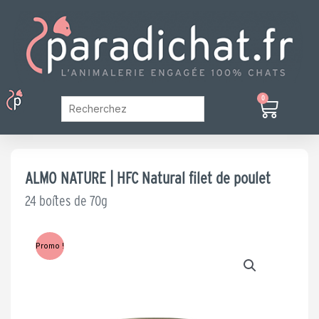
Aller
au
contenu
Menu
0
Panier
Mon Compte
ALMO NATURE | HFC Natural filet de poulet
24 boîtes de 70g
Promo !