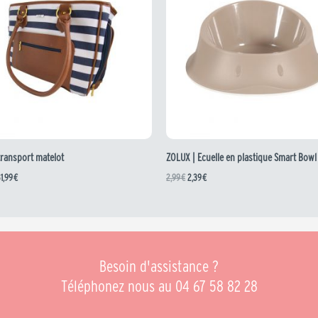
9,99 €.
31,99 €.
2,99 €.
2,39 €.
transport matelot
ZOLUX | Ecuelle en plastique Smart Bowl
1,99
€
2,99
€
2,39
€
Besoin d'assistance ?
Téléphonez nous au 04 67 58 82 28