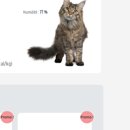
Humidité :
77 %
cal/kg)
Le
Le
Promo !
Promo !
prix
prix
initial
actuel
était :
est :