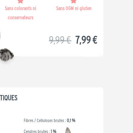
Sans colorants ni
Sans OGM ni gluten
conservateurs
Le
Le
9,99
€
7,99
€
prix
prix
initial
actuel
était :
est :
TIQUES
9,99 €.
7,99 €.
Fibres / Celluloses brutes :
0,1 %
Cendres brutes :
1 %