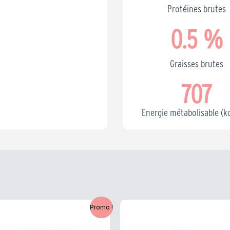
Protéines brutes
0.5
 %
Graisses brutes
707
Energie métabolisable (k
e
Le
Le
Le
Promo !
rix
prix
prix
prix
nitial
actuel
initial
actuel
tait :
est :
était :
est :