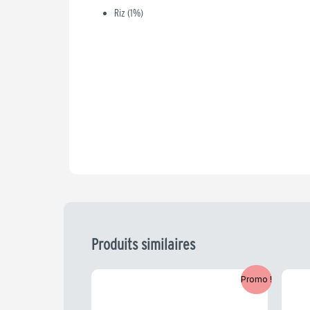
Riz (1%)
Produits similaires
Le
Le
L
Promo !
prix
prix
p
initial
actuel
i
était :
est :
é