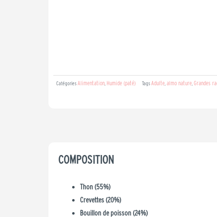
Alimentation
Humide (paté)
Adulte
almo nature
Grandes ra
Catégories
,
Tags
,
,
COMPOSITION
Thon (55%)
Crevettes (20%)
Bouillon de poisson (24%)