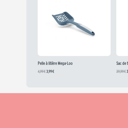
4,99 €.
3,99 €.
3
Pelle à litière Mega-Loo
Sac de 
4,99
€
3,99
€
39,99
€
3