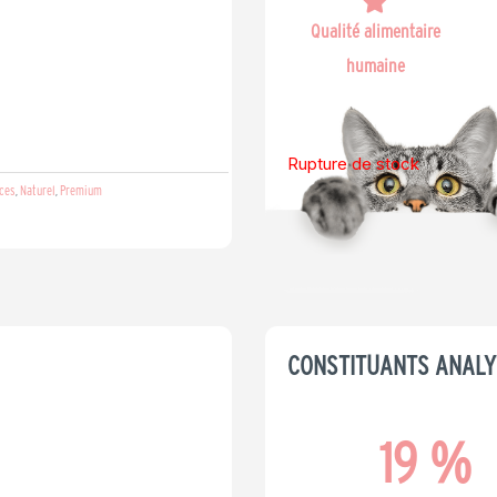
Qualité alimentaire
humaine
Rupture de stock
ces
Naturel
Premium
,
,
CONSTITUANTS ANALY
19
 %