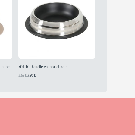
3,69 €.
2,95 €.
 taupe
ZOLUX | Ecuelle en inox et noir
3,69
€
2,95
€