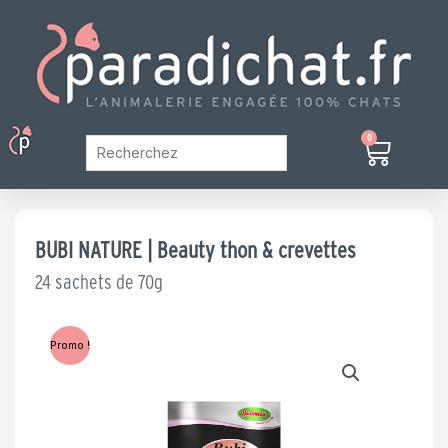
Aller
au
contenu
Menu
0
Panier
Mon Compte
BUBI NATURE | Beauty thon & crevettes
24 sachets de 70g
Promo !