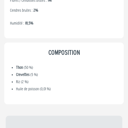
Fibres / Celluloses brutes :
1%
Cendres brutes :
2%
Humidité :
81,5%
COMPOSITION
Thon
(50 %)
Crevettes
(5 %)
Riz (2 %)
Huile de poisson (0,01 %)