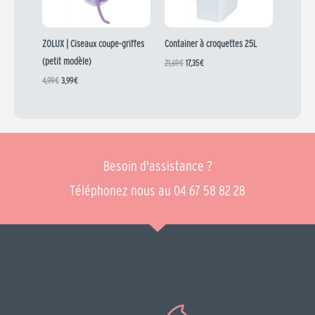
ZOLUX | Ciseaux coupe-griffes
Container à croquettes 25L
(petit modèle)
21,69
€
17,35
€
4,99
€
3,99
€
Besoin d'assistance ?
Téléphonez nous au 04 67 58 82 28