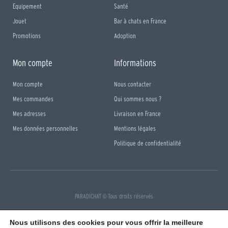
Equipement
Santé
Jouet
Bar à chats en France
Promotions
Adoption
Mon compte
Informations
Mon compte
Nous contacter
Mes commandes
Qui sommes nous ?
Mes adresses
Livraison en France
Mes données personnelles
Mentions légales
Politique de confidentialité
PARADICHAT © Tous droits réservés
F
I
a
n
Nous utilisons des cookies pour vous offrir la meilleure
c
s