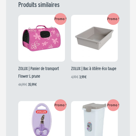
Produits similaires
Le
Le
Le
Le
Promo !
Promo !
prix
prix
prix
prix
initial
actuel
initial
actuel
était :
est :
était :
est :
44,99 €.
35,99 €.
4,99 €.
3,99 €.
ZOLUX | Panier de transport
ZOLUX | Bac à litière éco taupe
Flower L prune
4,99
€
3,99
€
44,99
€
35,99
€
Le
Le
Le
Le
Promo !
Promo !
prix
prix
prix
prix
initial
actuel
initial
actuel
était :
est :
était :
est :
4,99 €.
3,99 €.
21,69 €.
17,35 €.