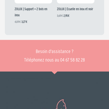
ZOLUX | Support + 2 bols en
ZOLUX | Ecuelle en inox et noir
inox
3,69
€
2,95
€
4,09
€
3,27
€
Besoin d'assistance ?
Téléphonez nous au 04 67 58 82 28