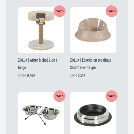
Le
Le
Le
Le
Promo !
Promo !
prix
prix
prix
prix
initial
actuel
initial
actuel
était :
est :
était :
est :
19,99 €.
15,99 €.
2,99 €.
2,39 €.
ZOLUX | Arbre à chat 2 en 1
ZOLUX | Ecuelle en plastique
beige
Smart Bowl taupe
19,99
€
15,99
€
2,99
€
2,39
€
Le
Le
Le
Le
Promo !
Promo !
prix
prix
prix
prix
initial
actuel
initial
actuel
était :
est :
était :
est :
4,09 €.
3,27 €.
3,69 €.
2,95 €.