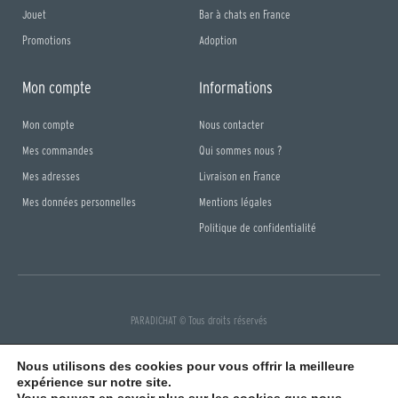
Jouet
Bar à chats en France
Promotions
Adoption
Mon compte
Informations
Mon compte
Nous contacter
Mes commandes
Qui sommes nous ?
Mes adresses
Livraison en France
Mes données personnelles
Mentions légales
Politique de confidentialité
PARADICHAT © Tous droits réservés
F
I
a
n
Nous utilisons des cookies pour vous offrir la meilleure
c
s
e
t
expérience sur notre site.
b
a