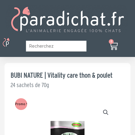
Aller
au
contenu
Menu
0
Panier
Mon Compte
BUBI NATURE | Vitality care thon & poulet
24 sachets de 70g
Promo !