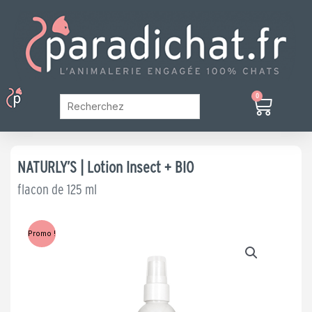
Aller
au
contenu
Menu
0
Panier
Mon Compte
NATURLY’S | Lotion Insect + BIO
flacon de 125 ml
Promo !