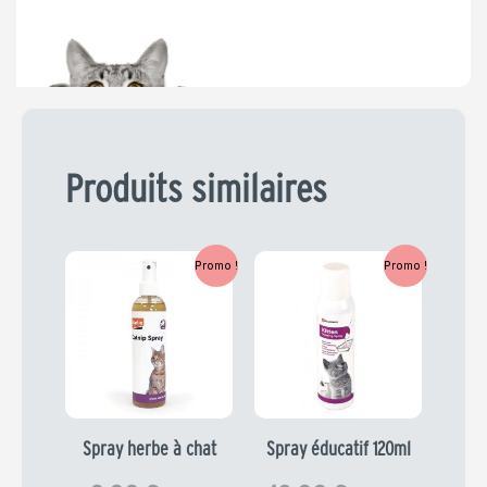
8,99 €.
7,19 €.
Produits similaires
Le
Le
Le
Le
Promo !
Promo !
prix
prix
prix
prix
initial
actuel
initial
actuel
était :
est :
était :
est :
9,99 €.
7,99 €.
12,99 €.
10,39 €.
Spray herbe à chat
Spray éducatif 120ml