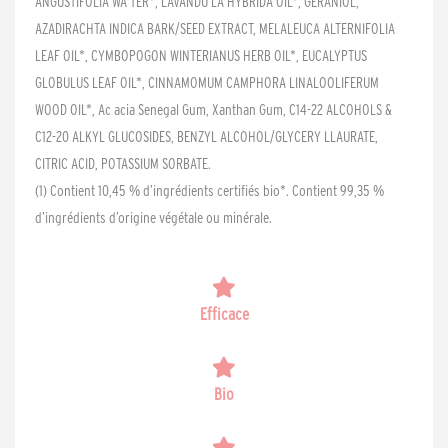
ANGUSTIFOLIA WA TER*, LAVANDU LA HYBRIDA OIL*, GERANIOL,
AZADIRACHTA INDICA BARK/SEED EXTRACT, MELALEUCA ALTERNIFOLIA
LEAF OIL*, CYMBOPOGON WINTERIANUS HERB OIL*, EUCALYPTUS
GLOBULUS LEAF OIL*, CINNAMOMUM CAMPHORA LINALOOLIFERUM
WOOD OIL*, Ac acia Senegal Gum, Xanthan Gum, C14-22 ALCOHOLS &
C12-20 ALKYL GLUCOSIDES, BENZYL ALCOHOL/GLYCERY LLAURATE,
CITRIC ACID, POTASSIUM SORBATE.
(1) Contient 10,45 % d’ingrédients certifiés bio*. Contient 99,35 %
d’ingrédients d’origine végétale ou minérale.
Efficace
Bio