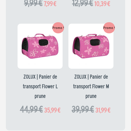
9,99
€
12,99
€
7,99
€
10,39
€
Le
Le
Le
Le
Promo !
Promo !
prix
prix
prix
prix
initial
actuel
initial
actuel
était :
est :
était :
est :
44,99 €.
35,99 €.
39,99 €.
31,99 €.
ZOLUX | Panier de
ZOLUX | Panier de
transport Flower L
transport Flower M
prune
prune
44,99
€
39,99
€
35,99
€
31,99
€