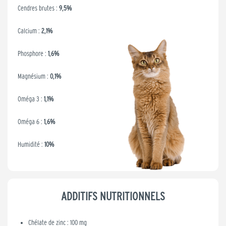
Cendres brutes :
9,5%
Calcium :
2,1%
Phosphore :
1,6%
Magnésium :
0,1%
Oméga 3 :
1,1%
Oméga 6 :
1,6%
Humidité :
10%
ADDITIFS NUTRITIONNELS
Chélate de zinc : 100 mg