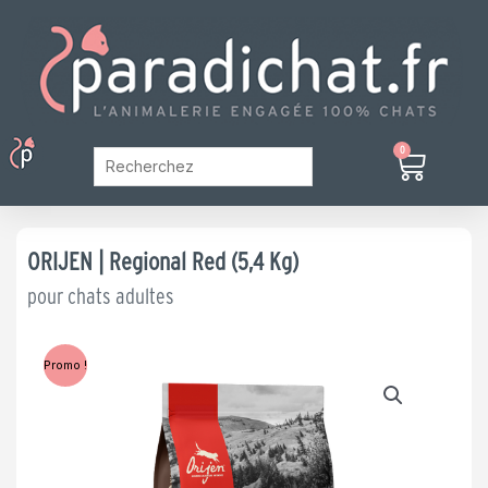
Aller
au
contenu
Menu
0
Panier
Mon Compte
ORIJEN | Regional Red (5,4 Kg)
pour chats adultes
Promo !