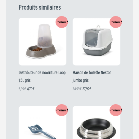
Produits similaires
Le
Le
Le
Le
Promo !
Promo !
prix
prix
prix
prix
initial
actuel
initial
actuel
était :
est :
était :
est :
5,99 €.
4,79 €.
34,99 €.
27,99 €.
Distributeur de nourriture Loop
Maison de toilette Nestor
1,5L gris
jumbo gris
5,99
€
4,79
€
34,99
€
27,99
€
Le
Le
Le
Le
Promo !
Promo !
prix
prix
prix
prix
initial
actuel
initial
actuel
était :
est :
était :
est :
4,99 €.
3,99 €.
3,69 €.
2,95 €.