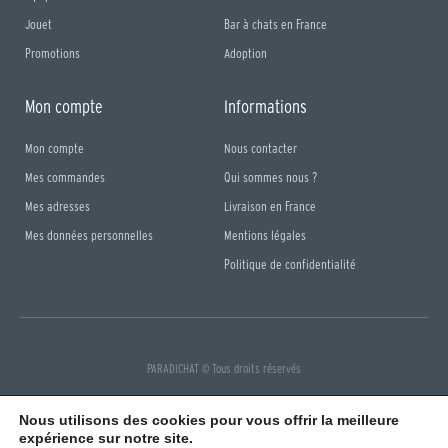
Jouet
Bar à chats en France
Promotions
Adoption
Mon compte
Informations
Mon compte
Nous contacter
Mes commandes
Qui sommes nous ?
Mes adresses
Livraison en France
Mes données personnelles
Mentions légales
Politique de confidentialité
PARADICHAT © Tous droits réservés
F
I
a
n
Nous utilisons des cookies pour vous offrir la meilleure
c
s
e
t
expérience sur notre site.