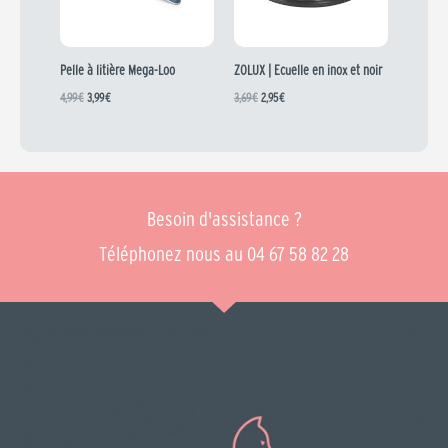
Pelle à litière Mega-Loo
ZOLUX | Ecuelle en inox et noir
4,99
€
3,99
€
3,69
€
2,95
€
Besoin d'assistance ?
Téléphonez nous au 04 67 58 82 28