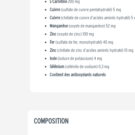
L-Carnitine
200 mg
Cuivre
(sulfate de cuivre pentahydraté) 5 mg
Cuivre
(chélate de cuivre d’acides aminés hydraté) 5
Manganèse
(oxyde de manganèse) 52 mg
Zinc
(oxyde de zinc) 100 mg
Fer
(sulfate de fer, monohydraté) 40 mg
Zinc
(chélate de zinc d’acides aminés hydraté) 10 mg
Iode
(iodure de potassium) 4 mg
Sélénium
(sélénite de sodium) 0,3 mg
Contient des antioxydants naturels
COMPOSITION