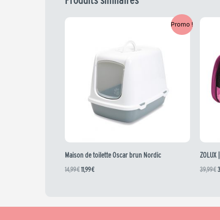
Le
Le
L
Promo !
prix
prix
p
initial
actuel
i
était :
est :
é
14,99 €.
11,99 €.
3
Maison de toilette Oscar brun Nordic
ZOLUX |
14,99
€
11,99
€
39,99
€
3