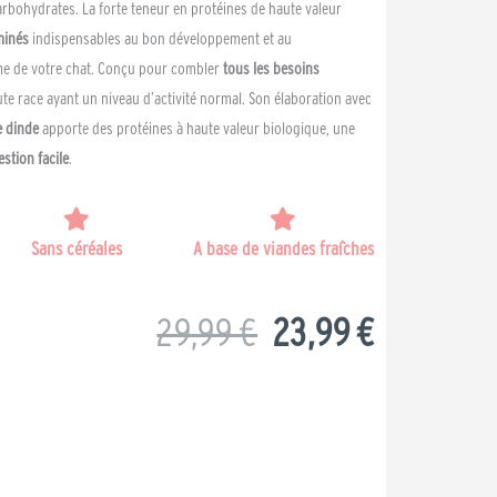
rbohydrates. La forte teneur en protéines de haute valeur
minés
indispensables au bon développement et au
me de votre chat. Conçu pour combler
tous les besoins
te race ayant un niveau d’activité normal. Son élaboration avec
e dinde
apporte des protéines à haute valeur biologique, une
estion facile
.
Sans céréales
A base de viandes fraîches
Le
Le
29,99
€
23,99
€
prix
prix
initial
actuel