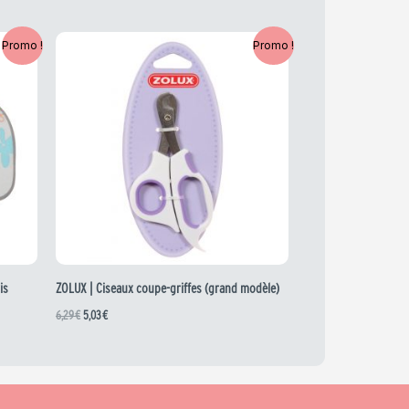
Le
Le
Promo !
Promo !
prix
prix
initial
actuel
était :
est :
6,29 €.
5,03 €.
is
ZOLUX | Ciseaux coupe-griffes (grand modèle)
6,29
€
5,03
€