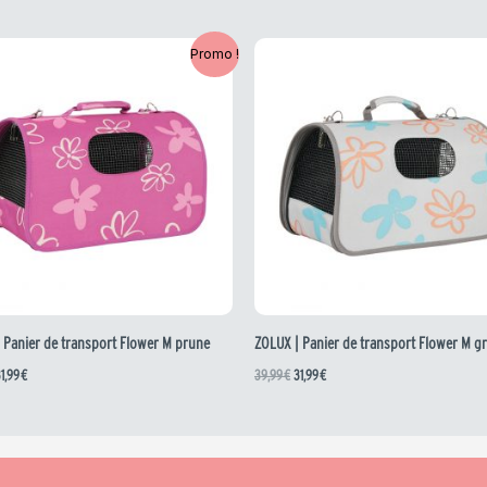
e
Le
Le
Le
Promo !
rix
prix
prix
prix
nitial
actuel
initial
actuel
tait :
est :
était :
est :
9,99 €.
31,99 €.
39,99 €.
31,99 €.
 Panier de transport Flower M prune
ZOLUX | Panier de transport Flower M gr
1,99
€
39,99
€
31,99
€