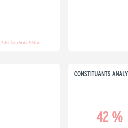
t
Plaisir
Sans céréales
Stérilisé
,
,
,
CONSTITUANTS ANALY
42
 %