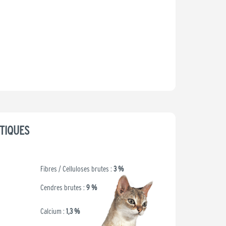
était :
est :
29,99 €.
23,99 €.
TIQUES
Fibres / Celluloses brutes :
3 %
Cendres brutes :
9 %
Calcium :
1,3 %