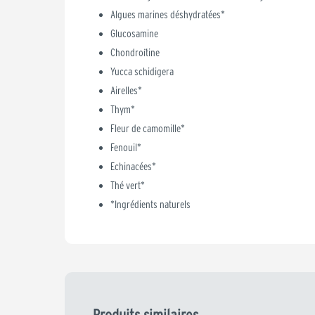
Algues marines déshydratées*
Glucosamine
Chondroïtine
Yucca schidigera
Airelles*
Thym*
Fleur de camomille*
Fenouil*
Echinacées*
Thé vert*
*Ingrédients naturels
Produits similaires