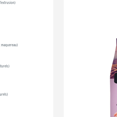
’extrusion)
t maquereau)
turels)
urels)