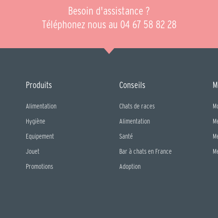
Besoin d'assistance ?
Téléphonez nous au 04 67 58 82 28
Produits
Conseils
M
Alimentation
Chats de races
M
Hygiène
Alimentation
M
Equipement
Santé
M
Jouet
Bar à chats en France
M
Promotions
Adoption