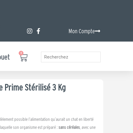
Mon Compte
0
Panier
ouet
e Prime Stérilisé 3 Kg
dèlement possible l’alimentation qu’aurait un chat en liberté
laquelle son organisme est préparé :
sans céréales
, avec une