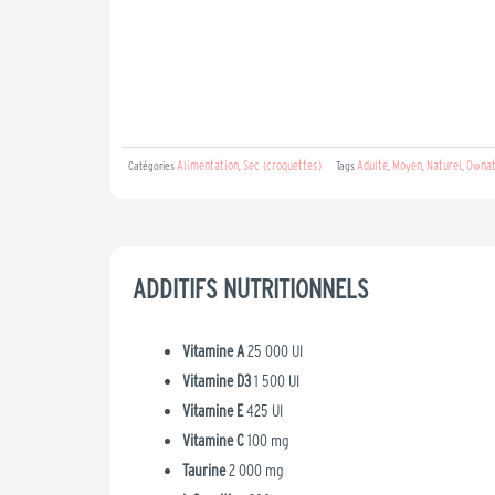
Alimentation
Sec (croquettes)
Adulte
Moyen
Naturel
Owna
Catégories
,
Tags
,
,
,
ADDITIFS NUTRITIONNELS
Vitamine A
25 000 UI
Vitamine D3
1 500 UI
Vitamine E
425 UI
Vitamine C
100 mg
Taurine
2 000 mg