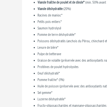
Viande fraîche de poulet et de dinde*
(min. 50% avant l
Viande déshydratée
(20%)
Racines de manioc*
Petits pois entiers*
Saumon hydrolysé
Pomme de terre déshydratée*
Poissons déshydratés (anchois du Pérou, chinchard e
Levure de bière*
Pulpe de betterave
Graisse de volaille (préservée avec des antioxydants na
Protéines de poulet hydrolysées
Oeuf déshydraté*
Pomme fraîche* (1%)
Huile de poisson (préservée avec des antioxydants nat
Sel gemme*
Luzerne déshydratée*
Fructo-oligosaccharides et mannane-oligosaccharides