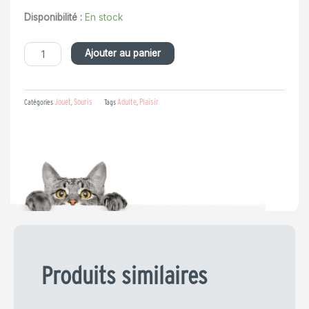
prix
prix
quantité
Disponibilité :
En stock
de
initial
actuel
Souris
Ajouter au panier
à
friction
était :
est :
Jouet
Souris
Adulte
Plaisir
Catégories
,
Tags
,
2,99 €.
2,39 €.
Produits similaires