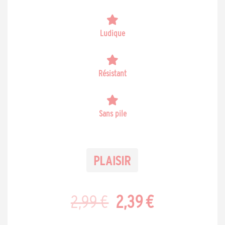
Ludique
Résistant
Sans pile
Le
Le
2,99
€
2,39
€