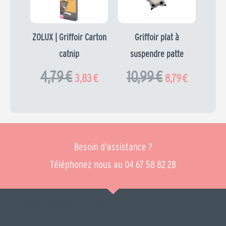
4,79 €.
3,83 €.
10,99 €.
8,79 €.
ZOLUX | Griffoir Carton
Griffoir plat à
catnip
suspendre patte
4,79
€
10,99
€
3,83
€
8,79
€
Besoin d'assistance ?
Téléphonez nous au 04 67 58 82 28