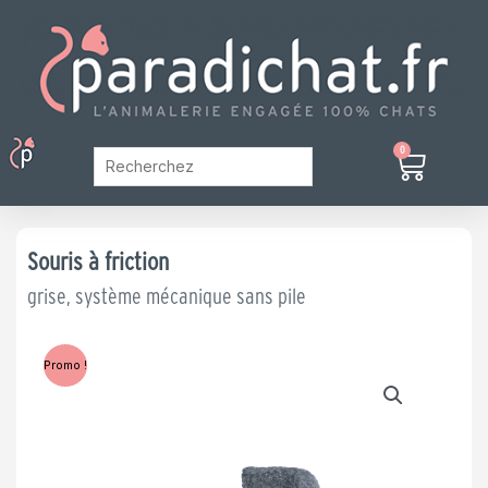
Aller
au
contenu
Menu
0
Panier
Mon Compte
Souris à friction
grise, système mécanique sans pile
Promo !