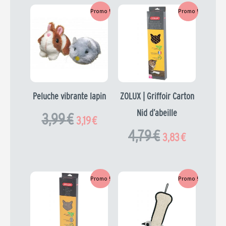
Le
Le
Le
Le
Promo !
Promo !
prix
prix
prix
prix
initial
actuel
initial
actuel
était :
est :
était :
est :
3,99 €.
3,19 €.
4,79 €.
3,83 €.
Peluche vibrante lapin
ZOLUX | Griffoir Carton
Nid d’abeille
3,99
€
3,19
€
4,79
€
3,83
€
Le
Le
Le
Le
Promo !
Promo !
prix
prix
prix
prix
initial
actuel
initial
actuel
était :
est :
était :
est :