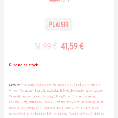
Le
Le
51,99
€
41,59
€
prix
prix
Rupture de stock
initial
actuel
Accessoires
Agglomérante
Anti-odeurs
Arbre à chat
arbres
Arbres /
Catégories
,
,
,
,
,
Griffoirs
Autres
bacs
Bacs à litière
Balles
Boîte de stockage
boites de stockage
,
,
,
,
,
,
,
était :
est :
Caisse de transport
cannes
Chatières
Colliers
Colliers / laisses
Corbeilles
,
,
,
,
,
,
Couchage
Dents
Distributeurs
divers
Divers (autres solutions de couchage)
Divers
,
,
,
,
,
(coupe-griffes, shampoings et calmants)
divers (lasers & jouets à piles)
Divers
,
,
51,99 €.
41,59 €.
(pendentifs et autres)
Equipement
filtres
gamelles
Gamelles
Griffoirs
Griffoirs en
,
,
,
,
,
,