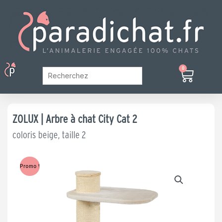
Aller
au
contenu
Menu
0
Panier
Mon Compte
ZOLUX | Arbre à chat City Cat 2
coloris beige, taille 2
Promo !