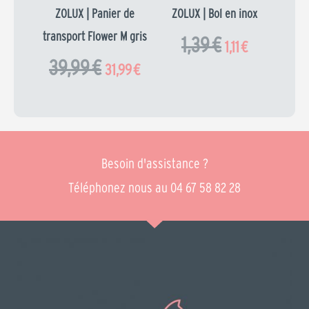
ZOLUX | Panier de
ZOLUX | Bol en inox
transport Flower M gris
1,39
€
1,11
€
39,99
€
31,99
€
Besoin d'assistance ?
Téléphonez nous au 04 67 58 82 28