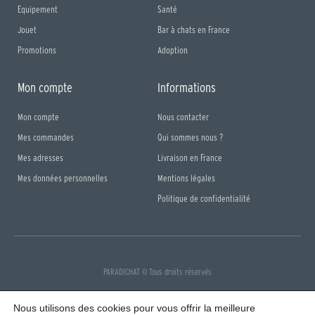
Equipement
Santé
Jouet
Bar à chats en France
Promotions
Adoption
Mon compte
Informations
Mon compte
Nous contacter
Mes commandes
Qui sommes nous ?
Mes adresses
Livraison en France
Mes données personnelles
Mentions légales
Politique de confidentialité
PARADICHAT © Tous droits réservés
F
I
a
n
Nous utilisons des cookies pour vous offrir la meilleure
c
s