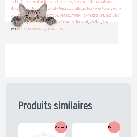
carton
Griffoirs en sisal
Harnais / Laisses
Hygiène
Jouet
Litières
Maisons
,
,
,
,
,
,
,
Maisons / Bacs
Maisons de toilette
Minérale
Oreilles
pelles
Promo Accueil
Promo
,
,
,
,
,
,
Jeux
Promo-Alimentation
Promo-Equipement
Promo-Hygiène
Répulsifs
sacs
Sacs
,
,
,
,
,
,
de transport
Silice
Soin
Souris
Tapis / Coussins
Transport
Végétale
Yeux
,
,
,
,
,
,
,
Adulte
Grandes races
Plaisir
Zolux
Tags
,
,
,
Produits similaires
Le
Le
Le
Le
Promo !
Promo !
prix
prix
prix
prix