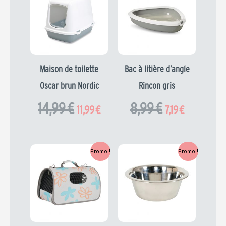
initial
actuel
initial
actuel
était :
est :
était :
est :
14,99 €.
11,99 €.
8,99 €.
7,19 €.
Maison de toilette
Bac à litière d’angle
Oscar brun Nordic
Rincon gris
14,99
€
8,99
€
11,99
€
7,19
€
Le
Le
Le
Le
Promo !
Promo !
prix
prix
prix
prix
initial
actuel
initial
actuel
était :
est :
était :
est :
39,99 €.
31,99 €.
1,39 €.
1,11 €.